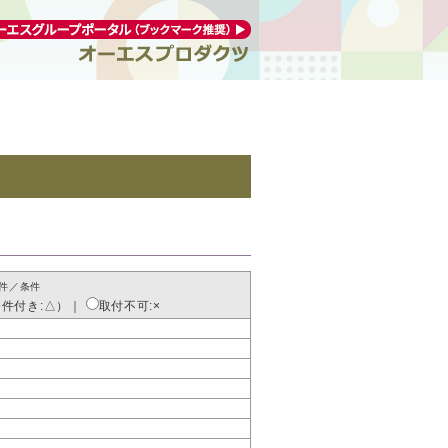
件／条件
条件付き:△）
｜
取付不可:×