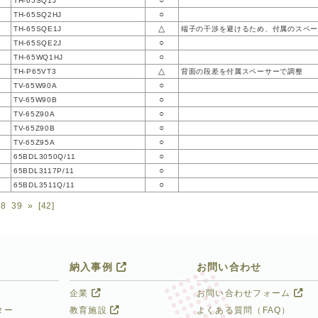
○
TH-65SQ1J
○
TH-65SQ2HJ
△
TH-65SQE1J
端子の干渉を避けるため、付属のスペー
○
TH-65SQE2J
○
TH-65WQ1HJ
△
TH-P65VT3
背面の段差を付属スペーサーで調整
○
TV-65W90A
○
TV-65W90B
○
TV-65Z90A
○
TV-65Z90B
○
TV-65Z95A
○
65BDL3050Q/11
○
65BDL3117P/11
○
65BDL3511Q/11
38
39
»
[42]
納入事例
お問い合わせ
企業
お問い合わせフォーム
ター
教育施設
よくある質問（FAQ）