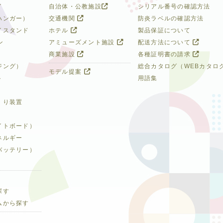
イ
自治体・公教施設
シリアル番号の確認方法
ハンガー）
交通機関
防炎ラベルの確認方法
イスタンド
ホテル
製品保証について
ン
アミューズメント施設
配送方法について
商業施設
各種証明書の請求
ジング）
総合カタログ（WEBカタロ
モデル提案
ト
用語集
くり装置
イトボード）
ネルギー
バッテリー）
探す
ムから探す