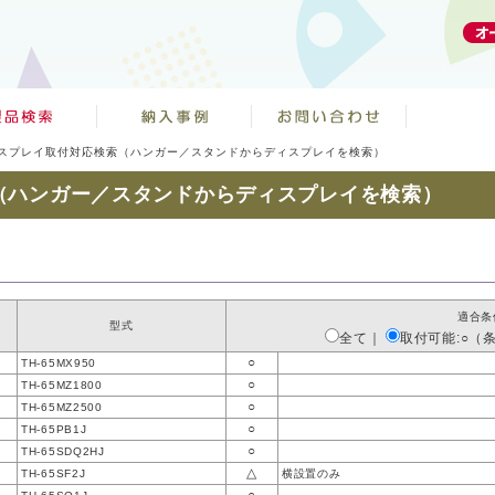
スプレイ取付対応検索（ハンガー／スタンドからディスプレイを検索）
（ハンガー／スタンドからディスプレイを検索）
覧
適合条
型式
全て
｜
取付可能:○（
○
TH-65MX950
○
TH-65MZ1800
○
TH-65MZ2500
○
TH-65PB1J
○
TH-65SDQ2HJ
△
TH-65SF2J
横設置のみ