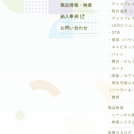
・ディスプレ
製品情報・検索
・取付金具（
納入事例
・ディスプレ
・LEDビジョ
お問い合わせ
・STB
・筐体（ハウ
・キャビネッ
・バトン
・舞台・から
・ボード
（黒板／ホワ
・再生可能エ
（ソーラー＆
・教材
製品検索
・シーンから
・検索システ
各種カタログ