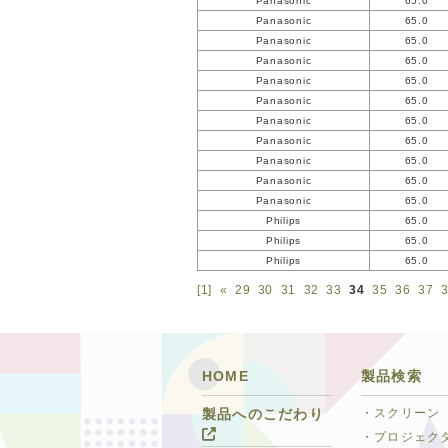
Panasonic
65.0
Panasonic
65.0
Panasonic
65.0
Panasonic
65.0
Panasonic
65.0
Panasonic
65.0
Panasonic
65.0
Panasonic
65.0
Panasonic
65.0
Panasonic
65.0
Panasonic
65.0
Philips
65.0
Philips
65.0
Philips
65.0
[1]
«
29
30
31
32
33
34
35
36
37
HOME
製品検索
・スクリーン
製品へのこだわり
・プロジェク