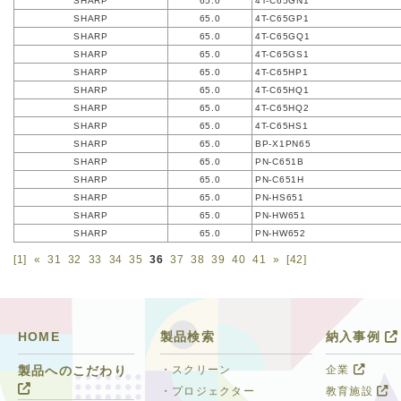
SHARP
65.0
4T-C65GN1
SHARP
65.0
4T-C65GP1
SHARP
65.0
4T-C65GQ1
SHARP
65.0
4T-C65GS1
SHARP
65.0
4T-C65HP1
SHARP
65.0
4T-C65HQ1
SHARP
65.0
4T-C65HQ2
SHARP
65.0
4T-C65HS1
SHARP
65.0
BP-X1PN65
SHARP
65.0
PN-C651B
SHARP
65.0
PN-C651H
SHARP
65.0
PN-HS651
SHARP
65.0
PN-HW651
SHARP
65.0
PN-HW652
[1]
«
31
32
33
34
35
36
37
38
39
40
41
»
[42]
HOME
製品検索
納入事例
・スクリーン
企業
製品へのこだわり
・プロジェクター
教育施設