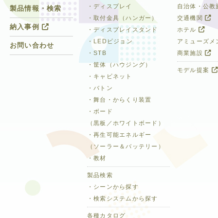
・ディスプレイ
自治体・公教
製品情報・検索
・取付金具（ハンガー）
交通機関
納入事例
・ディスプレイスタンド
ホテル
・LEDビジョン
アミューズメ
お問い合わせ
・STB
商業施設
・筐体（ハウジング）
モデル提案
・キャビネット
・バトン
・舞台・からくり装置
・ボード
（黒板／ホワイトボード）
・再生可能エネルギー
（ソーラー＆バッテリー）
・教材
製品検索
・シーンから探す
・検索システムから探す
各種カタログ