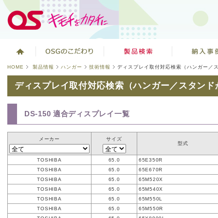
HOME
製品情報
ハンガー
技術情報
ディスプレイ取付対応検索（ハンガー／
ディスプレイ取付対応検索（ハンガー／スタンド
DS-150 適合ディスプレイ一覧
メーカー
サイズ
型式
TOSHIBA
65.0
65E350R
TOSHIBA
65.0
65E670R
TOSHIBA
65.0
65M520X
TOSHIBA
65.0
65M540X
TOSHIBA
65.0
65M550L
TOSHIBA
65.0
65M550R