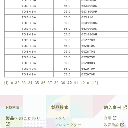
TOSHIBA
65.0
65X8900L
TOSHIBA
65.0
65X8900N
TOSHIBA
65.0
65X8900R
TOSHIBA
65.0
65X910
TOSHIBA
65.0
65X9900M
TOSHIBA
65.0
65X9900N
TOSHIBA
65.0
65X9900R
TOSHIBA
65.0
65Z770R
TOSHIBA
65.0
65Z810X
TOSHIBA
65.0
65Z870N
TOSHIBA
65.0
65Z875R
TOSHIBA
65.0
65Z890S
TOSHIBA
65.0
65Z970M
TOSHIBA
65.0
65Z970R
[1]
«
32
33
34
35
36
37
38
39
40
41
42
»
[42]
HOME
製品検索
納入事例
・スクリーン
企業
製品へのこだわり
・プロジェクター
教育施設