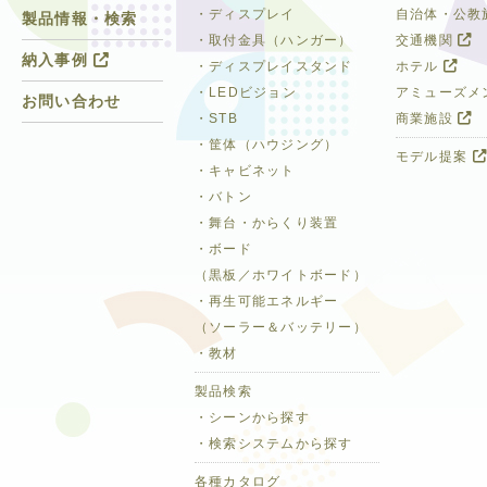
・ディスプレイ
自治体・公教
製品情報・検索
・取付金具（ハンガー）
交通機関
納入事例
・ディスプレイスタンド
ホテル
・LEDビジョン
アミューズメ
お問い合わせ
・STB
商業施設
・筐体（ハウジング）
モデル提案
・キャビネット
・バトン
・舞台・からくり装置
・ボード
（黒板／ホワイトボード）
・再生可能エネルギー
（ソーラー＆バッテリー）
・教材
製品検索
・シーンから探す
・検索システムから探す
各種カタログ