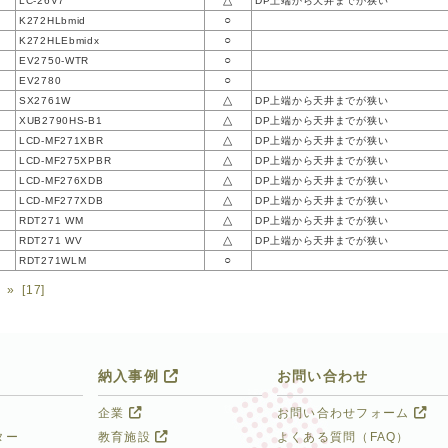
△
LC-26V7
DP上端から天井までが狭い
○
K272HLbmid
○
K272HLEbmidx
○
EV2750-WTR
○
EV2780
△
SX2761W
DP上端から天井までが狭い
△
XUB2790HS-B1
DP上端から天井までが狭い
△
LCD-MF271XBR
DP上端から天井までが狭い
△
LCD-MF275XPBR
DP上端から天井までが狭い
△
LCD-MF276XDB
DP上端から天井までが狭い
△
LCD-MF277XDB
DP上端から天井までが狭い
△
RDT271 WM
DP上端から天井までが狭い
△
RDT271 WV
DP上端から天井までが狭い
○
RDT271WLM
»
[17]
納入事例
お問い合わせ
企業
お問い合わせフォーム
ター
教育施設
よくある質問（FAQ）