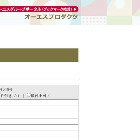
件／条件
条件付き:△）
｜
取付不可:×