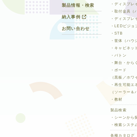
・ディスプレ
製品情報・検索
・取付金具（
納入事例
・ディスプレ
・LEDビジョ
お問い合わせ
・STB
・筐体（ハウ
・キャビネッ
・バトン
・舞台・から
・ボード
（黒板／ホワ
・再生可能エ
（ソーラー＆
・教材
製品検索
・シーンから
・検索システ
各種カタログ