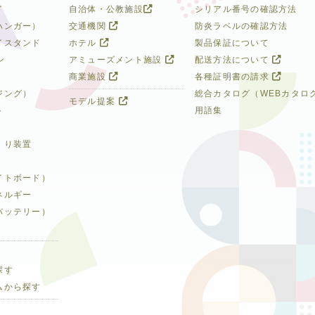
イ
自治体・公教施設
シリアル番号の確認方法
ハンガー）
交通機関
防炎ラベルの確認方法
イスタンド
ホテル
製品保証について
ン
アミューズメント施設
配送方法について
商業施設
各種証明書の請求
ジング）
総合カタログ（WEBカタロ
モデル提案
ト
用語集
くり装置
イトボード）
ネルギー
バッテリー）
探す
ムから探す