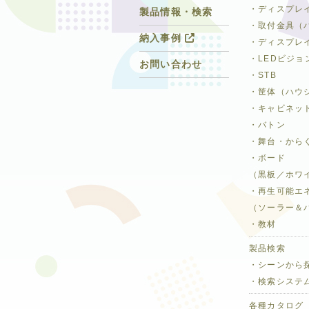
・ディスプレ
製品情報・検索
・取付金具（
納入事例
・ディスプレ
・LEDビジョ
お問い合わせ
・STB
・筐体（ハウ
・キャビネッ
・バトン
・舞台・から
・ボード
（黒板／ホワ
・再生可能エ
（ソーラー＆
・教材
製品検索
・シーンから
・検索システ
各種カタログ