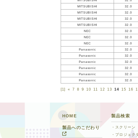
MITSUBISHI
32.0
MITSUBISHI
32.0
MITSUBISHI
32.0
MITSUBISHI
32.0
MITSUBISHI
32.0
NEC
32.0
NEC
32.0
NEC
32.0
Panasonic
32.0
Panasonic
32.0
Panasonic
32.0
Panasonic
32.0
Panasonic
32.0
Panasonic
32.0
[1]
«
7
8
9
10
11
12
13
14
15
16
1
HOME
製品検索
・スクリーン
製品へのこだわり
・プロジェク