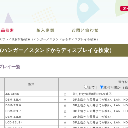
スプレイ取付対応検索（ハンガー／スタンドからディスプレイを検索）
（ハンガー／スタンドからディスプレイを検索）
プレイ一覧
適合条
型式
全て
｜
取付可能:○（
△
J32CH06
取り付け角度0度にのみ対応
△
DSM-32L4
DP上端から天井までが狭い、LAN、H
△
DSM-32L6
DP上端から天井までが狭い、LAN、H
△
DSM-32L7
DP上端から天井までが狭い、LAN、H
△
DSM-32L8
DP上端から天井までが狭い
△
LCD-32LB4
DP上端から天井までが狭い、LAN、H