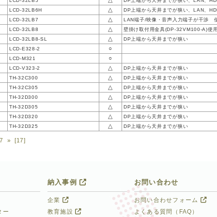
△
LCD-32LB5
DP上端から天井までが狭い、LAN、H
△
LCD-32LB6H
DP上端から天井までが狭い、LAN、H
△
LCD-32LB7
LAN端子/映像・音声入力端子が干渉 
△
LCD-32LB8
壁掛け取付用金具(DP-32VM100-A)使
△
LCD-32LB8-SL
DP上端から天井までが狭い
○
LCD-E328-2
○
LCD-M321
△
LCD-V323-2
DP上端から天井までが狭い
△
TH-32C300
DP上端から天井までが狭い
△
TH-32C305
DP上端から天井までが狭い
△
TH-32D300
DP上端から天井までが狭い
△
TH-32D305
DP上端から天井までが狭い
△
TH-32D320
DP上端から天井までが狭い
△
TH-32D325
DP上端から天井までが狭い
7
»
[17]
納入事例
お問い合わせ
企業
お問い合わせフォーム
ター
教育施設
よくある質問（FAQ）