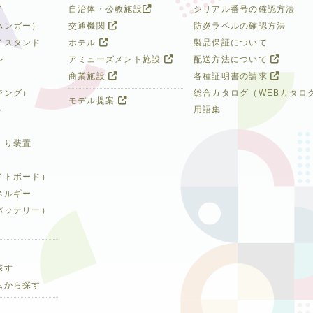
イ
自治体・公教施設
シリアル番号の確認方法
ハンガー）
交通機関
防炎ラベルの確認方法
イスタンド
ホテル
製品保証について
ン
アミューズメント施設
配送方法について
商業施設
各種証明書の請求
ジング）
総合カタログ（WEBカタロ
モデル提案
ト
用語集
くり装置
イトボード）
ネルギー
バッテリー）
探す
ムから探す