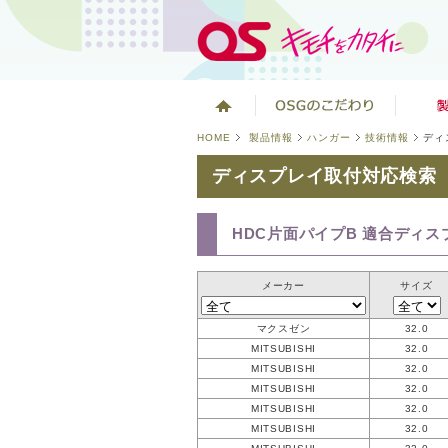
HOME
製品情報
ハンガー
技術情報
ディ
ディスプレイ取付対応検索
HDC片面パイプB 適合ディス
メーカー
サイズ
マクスゼン
32.0
MITSUBISHI
32.0
MITSUBISHI
32.0
MITSUBISHI
32.0
MITSUBISHI
32.0
MITSUBISHI
32.0