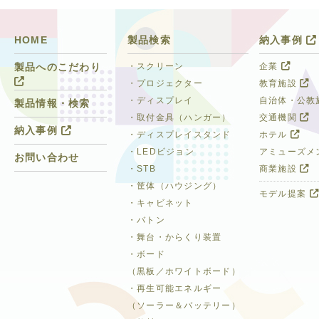
HOME
製品検索
納入事例
・スクリーン
企業
製品へのこだわり
・プロジェクター
教育施設
・ディスプレイ
自治体・公教
製品情報・検索
・取付金具（ハンガー）
交通機関
納入事例
・ディスプレイスタンド
ホテル
・LEDビジョン
アミューズメ
お問い合わせ
・STB
商業施設
・筐体（ハウジング）
モデル提案
・キャビネット
・バトン
・舞台・からくり装置
・ボード
（黒板／ホワイトボード）
・再生可能エネルギー
（ソーラー＆バッテリー）