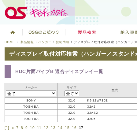
HOME
製品情報
ハンガー
技術情報
ディスプレイ取付対応検索（ハンガー／
ディスプレイ取付対応検索（ハンガー／スタンド
HDC片面パイプB 適合ディスプレイ一覧
メーカー
サイズ
型式
SONY
32.0
KJ-32W730E
TOSHIBA
32.0
32A2
TOSHIBA
32.0
32AS2
TOSHIBA
32.0
32S5
[1]
«
7
8
9
10
11
12
13
14
15
16
17