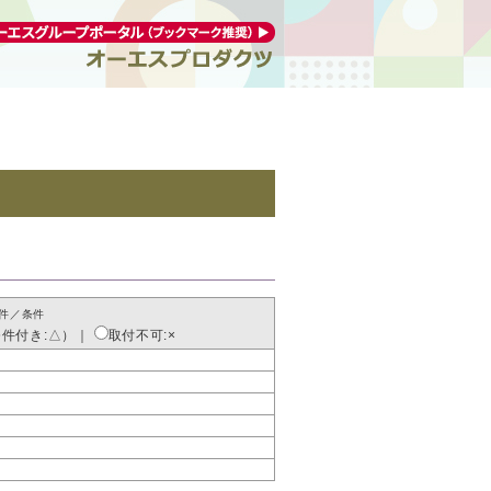
件／条件
条件付き:△）
｜
取付不可:×