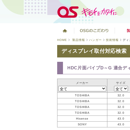
HOME
製品情報
ハンガー
技術情報
ディ
ディスプレイ取付対応検索
HDC片面パイプD～G 適合デ
メーカー
サイズ
TOSHIBA
32.0
TOSHIBA
32.0
TOSHIBA
32.0
TOSHIBA
32.0
Hisense
43.0
SONY
43.0