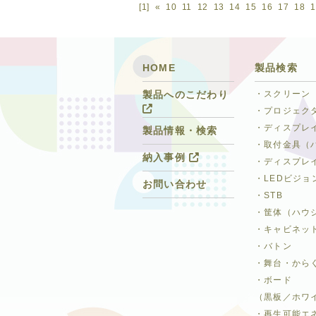
[1]
«
10
11
12
13
14
15
16
17
18
1
HOME
製品検索
・スクリーン
製品へのこだわり
・プロジェク
・ディスプレ
製品情報・検索
・取付金具（
納入事例
・ディスプレ
・LEDビジョ
お問い合わせ
・STB
・筐体（ハウ
・キャビネッ
・バトン
・舞台・から
・ボード
（黒板／ホワ
・再生可能エ