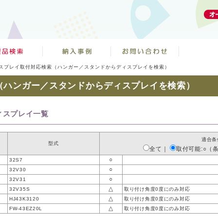
スプレイ取付対応検索（ハンガー／スタンドからディスプレイを検索）
（ハンガー／スタンドからディスプレイを検索）
ィスプレイ一覧
適合条
型式
全て
｜
取付可能:○（
○
32S7
○
32V30
○
32V31
△
32V35S
取り付け角度0度にのみ対応
△
HJ43K3120
取り付け角度0度にのみ対応
△
FW-43EZ20L
取り付け角度0度にのみ対応