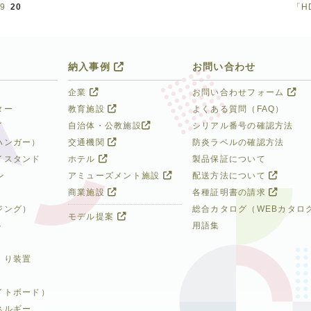
9
20
「H
納入事例
お問い合わせ
企業
お問い合わせフォーム
ター
教育施設
よくある質問（FAQ）
イ
自治体・公教施設
シリアル番号の確認方法
ハンガー）
交通機関
防炎ラベルの確認方法
イスタンド
ホテル
製品保証について
ン
アミューズメント施設
配送方法について
商業施設
各種証明書の請求
ジング）
総合カタログ（WEBカタロ
モデル提案
ト
用語集
くり装置
イトボード）
ネルギー