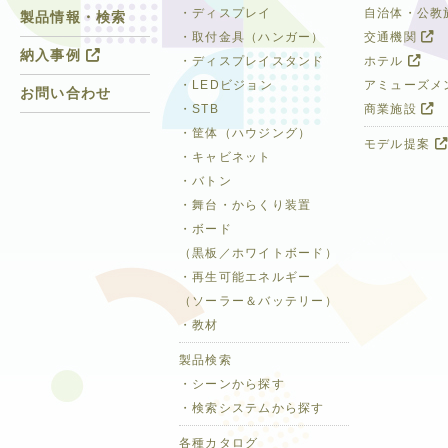
・ディスプレイ
自治体・公教
製品情報・検索
・取付金具（ハンガー）
交通機関
納入事例
・ディスプレイスタンド
ホテル
・LEDビジョン
アミューズメ
お問い合わせ
・STB
商業施設
・筐体（ハウジング）
モデル提案
・キャビネット
・バトン
・舞台・からくり装置
・ボード
（黒板／ホワイトボード）
・再生可能エネルギー
（ソーラー＆バッテリー）
・教材
製品検索
・シーンから探す
・検索システムから探す
各種カタログ