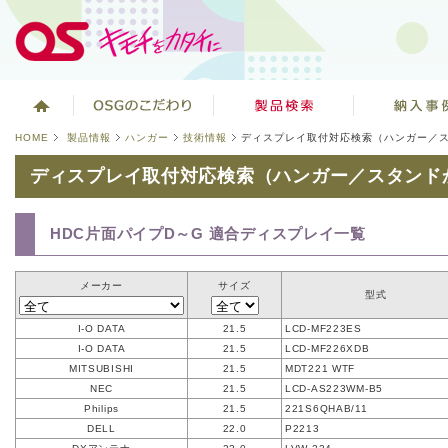
HOME
製品情報
ハンガー
技術情報
ディスプレイ取付対応検索（ハンガー／
ディスプレイ取付対応検索（ハンガー／スタンド
HDC片面パイプD～G 適合ディスプレイ一覧
メーカー
サイズ
型式
I-O DATA
21.5
LCD-MF223ES
I-O DATA
21.5
LCD-MF226XDB
MITSUBISHI
21.5
MDT221 WTF
NEC
21.5
LCD-AS223WM-B5
Philips
21.5
221S6QHAB/11
DELL
22.0
P2213