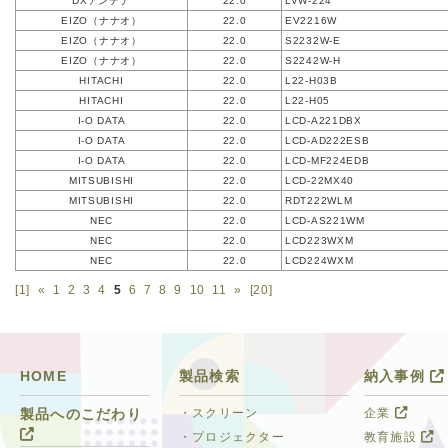
DXアンテナ
22.0
LVW-224
EIZO（ナナオ）
22.0
EV2216W
EIZO（ナナオ）
22.0
S2232W-E
EIZO（ナナオ）
22.0
S2242W-H
HITACHI
22.0
L22-H03B
HITACHI
22.0
L22-H05
I-O DATA
22.0
LCD-A221DBX
I-O DATA
22.0
LCD-AD222ESB
I-O DATA
22.0
LCD-MF224EDB
MITSUBISHI
22.0
LCD-22MX40
MITSUBISHI
22.0
RDT222WLM
NEC
22.0
LCD-AS221WM
NEC
22.0
LCD223WXM
NEC
22.0
LCD224WXM
[1]
«
1
2
3
4
5
6
7
8
9
10
11
»
[20]
HOME
製品検索
納入事例
・スクリーン
企業
製品へのこだわり
・プロジェクター
教育施設