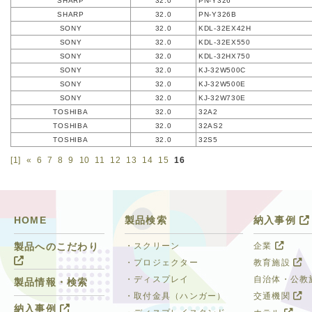
SHARP
32.0
PN-Y326
SHARP
32.0
PN-Y326B
SONY
32.0
KDL-32EX42H
SONY
32.0
KDL-32EX550
SONY
32.0
KDL-32HX750
SONY
32.0
KJ-32W500C
SONY
32.0
KJ-32W500E
SONY
32.0
KJ-32W730E
TOSHIBA
32.0
32A2
TOSHIBA
32.0
32AS2
TOSHIBA
32.0
32S5
[1]
«
6
7
8
9
10
11
12
13
14
15
16
HOME
製品検索
納入事例
・スクリーン
企業
製品へのこだわり
・プロジェクター
教育施設
・ディスプレイ
自治体・公教
製品情報・検索
・取付金具（ハンガー）
交通機関
納入事例