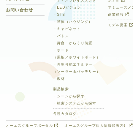
・ディスプレイスタンド
ホテル
・LEDビジョン
アミューズメ
お問い合わせ
・STB
商業施設
・筐体（ハウジング）
モデル提案
・キャビネット
・バトン
・舞台・からくり装置
・ボード
（黒板／ホワイトボード）
・再生可能エネルギー
（ソーラー＆バッテリー）
・教材
製品検索
・シーンから探す
・検索システムから探す
各種カタログ
オーエスグループポータル
オーエスグループ個人情報保護方針