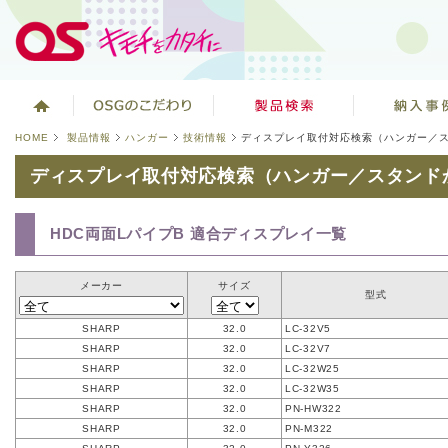
HOME
製品情報
ハンガー
技術情報
ディスプレイ取付対応検索（ハンガー／
ディスプレイ取付対応検索（ハンガー／スタンド
HDC両面LパイプB 適合ディスプレイ一覧
メーカー
サイズ
型式
SHARP
32.0
LC-32V5
SHARP
32.0
LC-32V7
SHARP
32.0
LC-32W25
SHARP
32.0
LC-32W35
SHARP
32.0
PN-HW322
SHARP
32.0
PN-M322