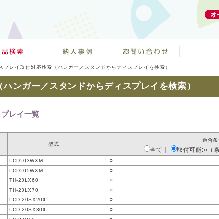
スプレイ取付対応検索（ハンガー／スタンドからディスプレイを検索）
（ハンガー／スタンドからディスプレイを検索）
スプレイ一覧
適合条
型式
全て
｜
取付可能:○（
○
LCD203WXM
○
LCD205WXM
○
TH-20LX60
○
TH-20LX70
○
LCD-20SX200
○
LCD-20SX300