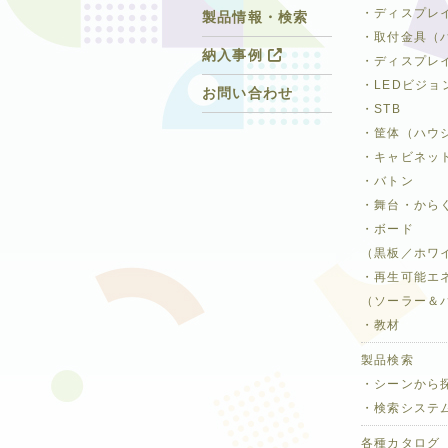
・ディスプレ
製品情報・検索
・取付金具（
納入事例
・ディスプレ
・LEDビジョ
お問い合わせ
・STB
・筐体（ハウ
・キャビネッ
・バトン
・舞台・から
・ボード
（黒板／ホワ
・再生可能エ
（ソーラー＆
・教材
製品検索
・シーンから
・検索システ
各種カタログ