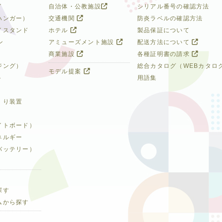
イ
自治体・公教施設
シリアル番号の確認方法
ハンガー）
交通機関
防炎ラベルの確認方法
イスタンド
ホテル
製品保証について
ン
アミューズメント施設
配送方法について
商業施設
各種証明書の請求
ジング）
総合カタログ（WEBカタロ
モデル提案
ト
用語集
くり装置
イトボード）
ネルギー
バッテリー）
探す
ムから探す