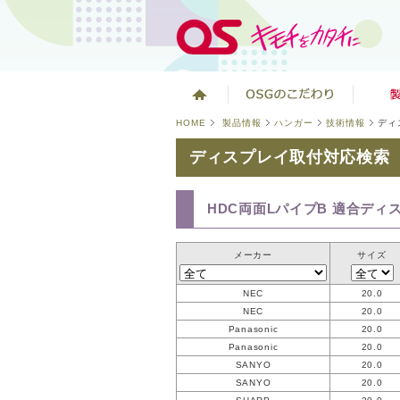
HOME
製品情報
ハンガー
技術情報
ディ
ディスプレイ取付対応検索
HDC両面LパイプB 適合ディ
メーカー
サイズ
NEC
20.0
NEC
20.0
Panasonic
20.0
Panasonic
20.0
SANYO
20.0
SANYO
20.0