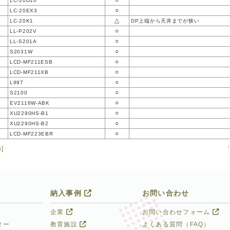
○
LC-20D10
○
LC-20EX3
△
LC-20K1
DP上端から天井までが狭い
○
LL-P202V
○
LL-S201A
○
S2031W
○
LCD-MF211ESB
○
LCD-MF211XB
○
L997
○
S2100
○
EV2116W-ABK
○
XU2290HS-B1
○
XU2290HS-B2
○
LCD-MF223EBR
6]
納入事例
お問い合わせ
企業
お問い合わせフォーム
ター
教育施設
よくある質問（FAQ）