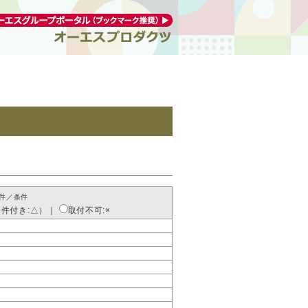
件／条件
条件付き:△）
｜
取付不可:×