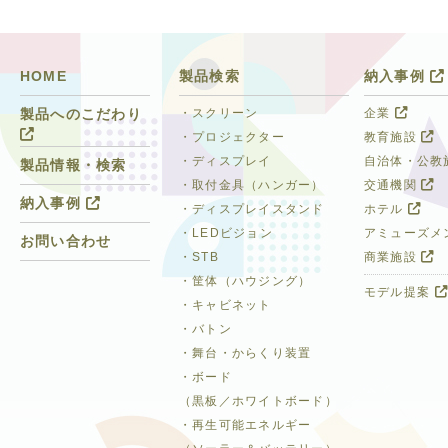
HOME
製品検索
納入事例
・スクリーン
企業
製品へのこだわり
・プロジェクター
教育施設
・ディスプレイ
自治体・公教
製品情報・検索
・取付金具（ハンガー）
交通機関
納入事例
・ディスプレイスタンド
ホテル
・LEDビジョン
アミューズメ
お問い合わせ
・STB
商業施設
・筐体（ハウジング）
モデル提案
・キャビネット
・バトン
・舞台・からくり装置
・ボード
（黒板／ホワイトボード）
・再生可能エネルギー