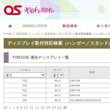
HOME
製品情報
ハンガー
技術情報
ディスプレイ取付対応検索（ハンガー／
ディスプレイ取付対応検索（ハンガー／スタンド
TVM3245 適合ディスプレイ一覧
メーカー
サイズ
型式
TCL
55.0
55P745
TCL
65.0
65P636
TCL
65.0
65P735
TCL
65.0
65P745
JIC
66.6
JIC-666FILARSH216-03
[1]
«
7
8
9
10
11
12
13
14
15
16
17