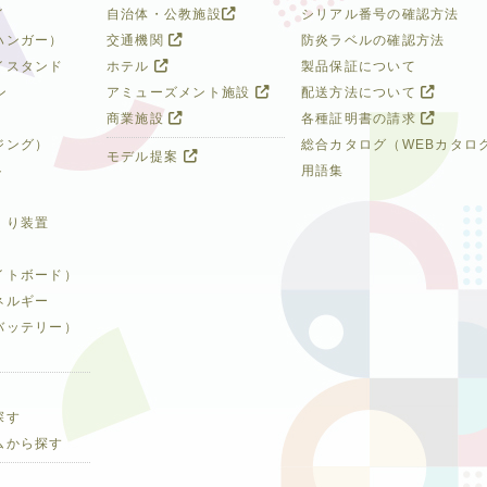
イ
自治体・公教施設
シリアル番号の確認方法
ハンガー）
交通機関
防炎ラベルの確認方法
イスタンド
ホテル
製品保証について
ン
アミューズメント施設
配送方法について
商業施設
各種証明書の請求
ジング）
総合カタログ（WEBカタロ
モデル提案
ト
用語集
くり装置
イトボード）
ネルギー
バッテリー）
探す
ムから探す