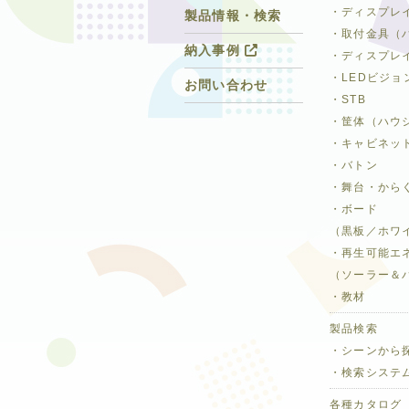
・ディスプレ
製品情報・検索
・取付金具（
納入事例
・ディスプレ
・LEDビジョ
お問い合わせ
・STB
・筐体（ハウ
・キャビネッ
・バトン
・舞台・から
・ボード
（黒板／ホワ
・再生可能エ
（ソーラー＆
・教材
製品検索
・シーンから
・検索システ
各種カタログ