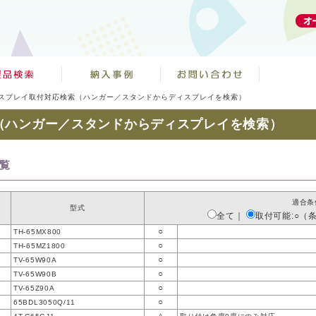
スプレイ取付対応検索（ハンガー／スタンドからディスプレイを検索）
（ハンガー／スタンドからディスプレイを検索）
一覧
適合条
型式
全て
｜
取付可能:○（
○
TH-65MX800
○
TH-65MZ1800
○
TV-65W90A
○
TV-65W90B
○
TV-65Z90A
○
65BDL3050Q/11