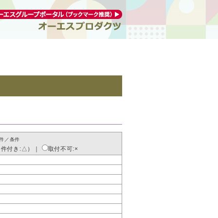
件／条件
条件付き:△）
｜
取付不可:×