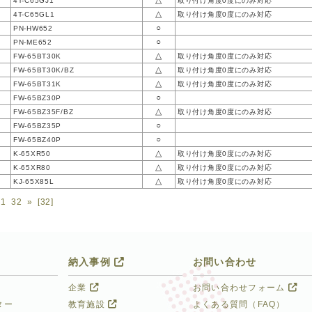
△
4T-C65GJ1
取り付け角度0度にのみ対応
△
4T-C65GL1
取り付け角度0度にのみ対応
○
PN-HW652
○
PN-ME652
△
FW-65BT30K
取り付け角度0度にのみ対応
△
FW-65BT30K/BZ
取り付け角度0度にのみ対応
△
FW-65BT31K
取り付け角度0度にのみ対応
○
FW-65BZ30P
△
FW-65BZ35F/BZ
取り付け角度0度にのみ対応
○
FW-65BZ35P
○
FW-65BZ40P
△
K-65XR50
取り付け角度0度にのみ対応
△
K-65XR80
取り付け角度0度にのみ対応
△
KJ-65X85L
取り付け角度0度にのみ対応
31
32
»
[32]
納入事例
お問い合わせ
企業
お問い合わせフォーム
ター
教育施設
よくある質問（FAQ）