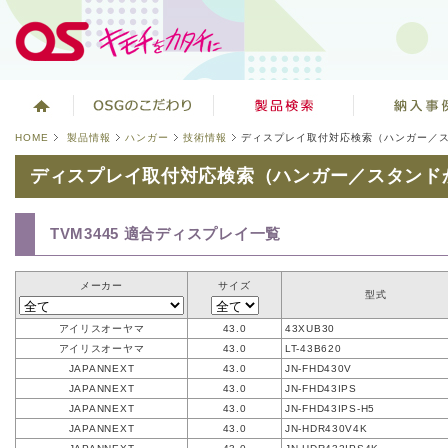
HOME
製品情報
ハンガー
技術情報
ディスプレイ取付対応検索（ハンガー／
ディスプレイ取付対応検索（ハンガー／スタンド
TVM3445 適合ディスプレイ一覧
メーカー
サイズ
型式
アイリスオーヤマ
43.0
43XUB30
アイリスオーヤマ
43.0
LT-43B620
JAPANNEXT
43.0
JN-FHD430V
JAPANNEXT
43.0
JN-FHD43IPS
JAPANNEXT
43.0
JN-FHD43IPS-H5
JAPANNEXT
43.0
JN-HDR430V4K