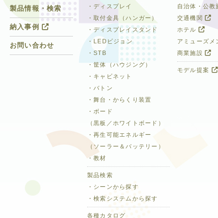
・ディスプレイ
自治体・公教
製品情報・検索
・取付金具（ハンガー）
交通機関
納入事例
・ディスプレイスタンド
ホテル
・LEDビジョン
アミューズメ
お問い合わせ
・STB
商業施設
・筐体（ハウジング）
モデル提案
・キャビネット
・バトン
・舞台・からくり装置
・ボード
（黒板／ホワイトボード）
・再生可能エネルギー
（ソーラー＆バッテリー）
・教材
製品検索
・シーンから探す
・検索システムから探す
各種カタログ