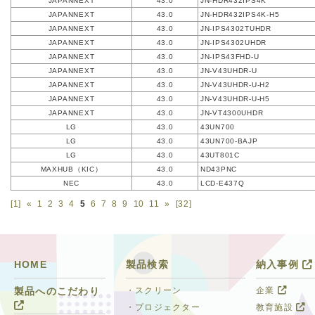
JAPANNEXT
43.0
JN-HDR432IPS4K
JAPANNEXT
43.0
JN-HDR432IPS4K-H5
JAPANNEXT
43.0
JN-IPS4302TUHDR
JAPANNEXT
43.0
JN-IPS4302UHDR
JAPANNEXT
43.0
JN-IPS43FHD-U
JAPANNEXT
43.0
JN-V43UHDR-U
JAPANNEXT
43.0
JN-V43UHDR-U-H2
JAPANNEXT
43.0
JN-V43UHDR-U-H5
JAPANNEXT
43.0
JN-VT4300UHDR
LG
43.0
43UN700
LG
43.0
43UN700-BAJP
LG
43.0
43UT801C
MAXHUB（KIC）
43.0
ND43PNC
NEC
43.0
LCD-E437Q
[1]
«
1
2
3
4
5
6
7
8
9
10
11
»
[32]
HOME
製品検索
納入事例
・スクリーン
企業
製品へのこだわり
・プロジェクター
教育施設