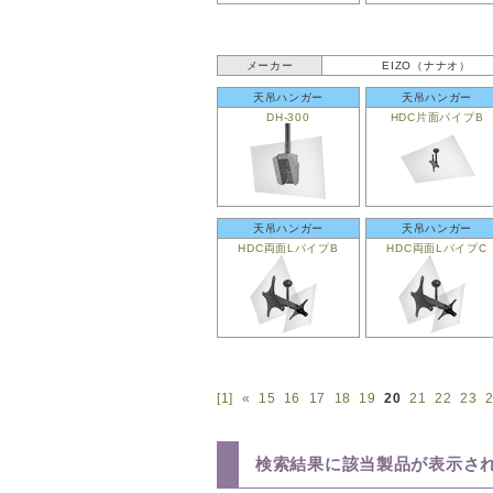
メーカー
EIZO（ナナオ）
天吊ハンガー
天吊ハンガー
DH-300
HDC片面パイプB
天吊ハンガー
天吊ハンガー
HDC両面LパイプB
HDC両面LパイプC
[1]
«
15
16
17
18
19
20
21
22
23
検索結果に該当製品が表示さ