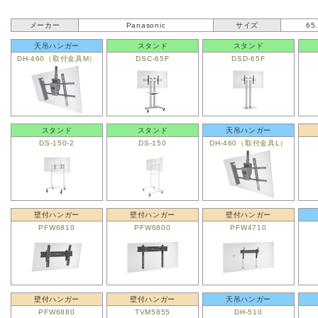
メーカー
Panasonic
サイズ
65
天吊ハンガー
スタンド
スタンド
DH-460（取付金具M）
DSC-65F
DSD-65F
スタンド
スタンド
天吊ハンガー
DS-150-2
DS-150
DH-460（取付金具L）
壁付ハンガー
壁付ハンガー
壁付ハンガー
PFW6810
PFW6800
PFW4710
壁付ハンガー
壁付ハンガー
天吊ハンガー
PFW6880
TVM5855
DH-510