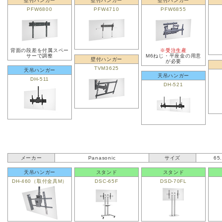
壁付ハンガー
壁付ハンガー
壁付ハンガー
PFW6800
PFW4710
PFW6855
背面の段差を付属スペー
※受注生産
サーで調整
M6ねじ・平座金の用意
壁付ハンガー
が必要
TVM3625
天吊ハンガー
天吊ハンガー
DH-511
DH-521
メーカー
Panasonic
サイズ
65
天吊ハンガー
スタンド
スタンド
DH-460（取付金具M）
DSC-65F
DSD-70FL