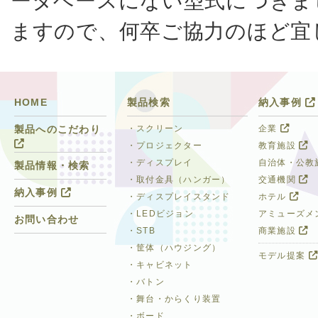
ータベースにない型式につきま
ますので、何卒ご協力のほど宜
HOME
製品検索
納入事例
・スクリーン
企業
製品へのこだわり
・プロジェクター
教育施設
・ディスプレイ
自治体・公教
製品情報・検索
・取付金具（ハンガー）
交通機関
納入事例
・ディスプレイスタンド
ホテル
・LEDビジョン
アミューズメ
お問い合わせ
・STB
商業施設
・筐体（ハウジング）
モデル提案
・キャビネット
・バトン
・舞台・からくり装置
・ボード