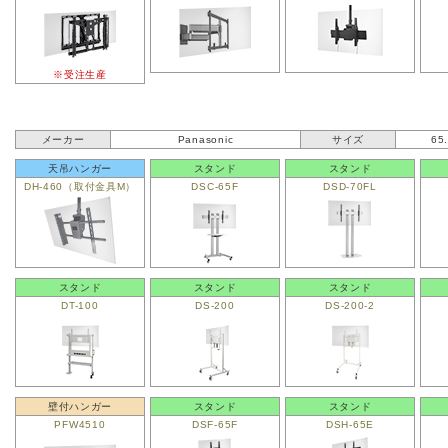
※受注生産
メーカー
Panasonic
サイズ
65
天吊ハンガー
スタンド
スタンド
DH-460（取付金具M）
DSC-65F
DSD-70FL
スタンド
スタンド
スタンド
DT-100
DS-200
DS-200-2
壁付ハンガー
スタンド
スタンド
PFW4510
DSF-65F
DSH-65E