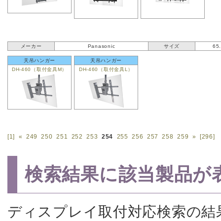
メーカー
Panasonic
サイズ
65
天吊ハンガー
天吊ハンガー
DH-460（取付金具M）
DH-460（取付金具L）
[1]
«
249
250
251
252
253
254
255
256
257
258
259
»
[296]
検索結果に該当製品が
ディスプレイ取付対応検索の結