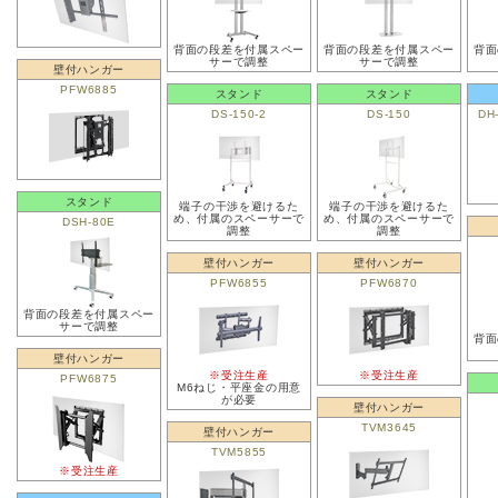
背面の段差を付属スペー
背面の段差を付属スペー
背面
サーで調整
サーで調整
壁付ハンガー
PFW6885
スタンド
スタンド
DS-150-2
DS-150
DH
スタンド
端子の干渉を避けるた
端子の干渉を避けるた
め、付属のスペーサーで
め、付属のスペーサーで
DSH-80E
調整
調整
壁付ハンガー
壁付ハンガー
PFW6855
PFW6870
背面の段差を付属スペー
サーで調整
背面
壁付ハンガー
※受注生産
※受注生産
PFW6875
M6ねじ・平座金の用意
が必要
壁付ハンガー
TVM3645
壁付ハンガー
TVM5855
※受注生産