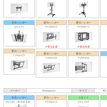
天吊ハンガー
壁付ハンガー
壁付ハンガー
DH-470
PFW6855
PFW6870
※受注生産
※受注生産
壁付ハンガー
壁付ハンガー
壁付ハンガー
TVM3625
TVM3645
TVM5855
メーカー
Panasonic
サイズ
65
天吊ハンガー
壁付ハンガー
スタンド
DH-460（取付金具M）
PFW5515
DSC-46F