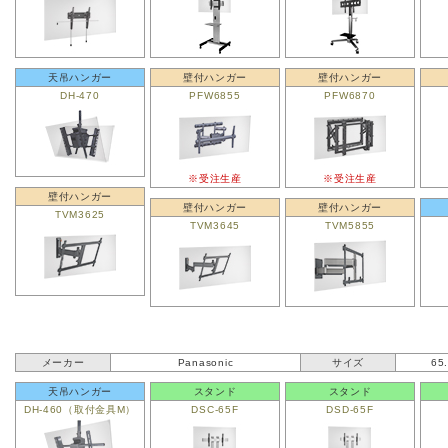
天吊ハンガー
壁付ハンガー
壁付ハンガー
DH-470
PFW6855
PFW6870
※受注生産
※受注生産
壁付ハンガー
壁付ハンガー
壁付ハンガー
TVM3625
TVM3645
TVM5855
メーカー
Panasonic
サイズ
65
天吊ハンガー
スタンド
スタンド
DH-460（取付金具M）
DSC-65F
DSD-65F