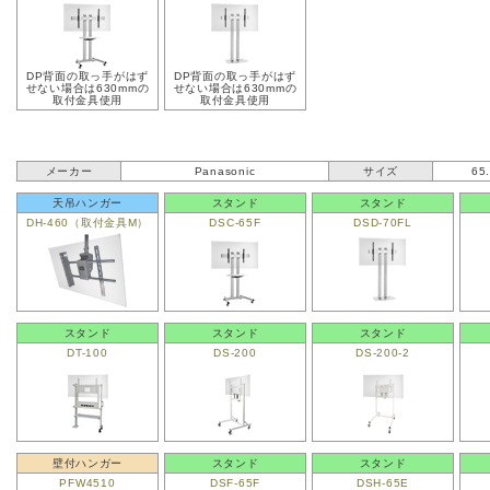
DP背面の取っ手がはず
DP背面の取っ手がはず
せない場合は630mmの
せない場合は630mmの
取付金具使用
取付金具使用
メーカー
Panasonic
サイズ
65
天吊ハンガー
スタンド
スタンド
DH-460（取付金具M）
DSC-65F
DSD-70FL
スタンド
スタンド
スタンド
DT-100
DS-200
DS-200-2
壁付ハンガー
スタンド
スタンド
PFW4510
DSF-65F
DSH-65E