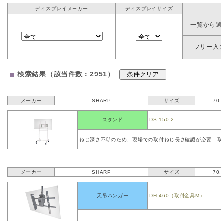
ディスプレイメーカー
ディスプレイサイズ
一覧から
フリー入
検索結果（該当件数：2951）
メーカー
SHARP
サイズ
70
スタンド
DS-150-2
ねじ深さ不明のため、現場での取付ねじ長さ確認が必要 取
メーカー
SHARP
サイズ
70
天吊ハンガー
DH-460（取付金具M）