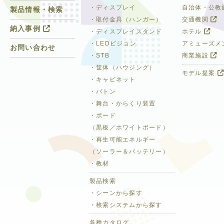
・ディスプレイ
自治体・公教
製品情報・検索
・取付金具（ハンガー）
交通機関
納入事例
・ディスプレイスタンド
ホテル
・LEDビジョン
アミューズメ
お問い合わせ
・STB
商業施設
・筐体（ハウジング）
モデル提案
・キャビネット
・バトン
・舞台・からくり装置
・ボード
（黒板／ホワイトボード）
・再生可能エネルギー
（ソーラー＆バッテリー）
・教材
製品検索
・シーンから探す
・検索システムから探す
各種カタログ