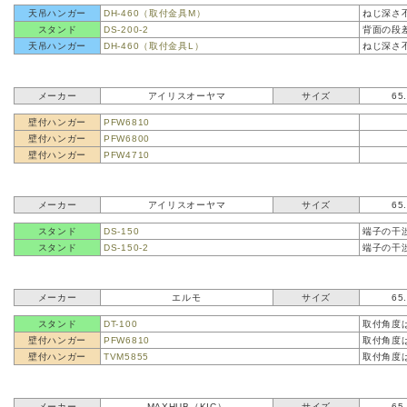
天吊ハンガー
DH-460（取付金具M）
ねじ深さ
スタンド
DS-200-2
背面の段
天吊ハンガー
DH-460（取付金具L）
ねじ深さ
メーカー
アイリスオーヤマ
サイズ
65
壁付ハンガー
PFW6810
壁付ハンガー
PFW6800
壁付ハンガー
PFW4710
メーカー
アイリスオーヤマ
サイズ
65
スタンド
DS-150
端子の干
スタンド
DS-150-2
端子の干
メーカー
エルモ
サイズ
65
スタンド
DT-100
取付角度
壁付ハンガー
PFW6810
取付角度
壁付ハンガー
TVM5855
取付角度
メーカー
MAXHUB（KIC）
サイズ
65