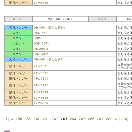
壁付ハンガー
TVM5855
ねじ深さ
メーカー
MAXHUB（KIC）
サイズ
65
天吊ハンガー
DH-460（取付金具M）
ねじ深さ
スタンド
DSC-65F
ねじ深さ
スタンド
DSD-65F
ねじ深さ
スタンド
DSD-65FL
ねじ深さ
スタンド
DS-200-2
ねじ深さ
スタンド
DS-150-2
ねじ深さ
天吊ハンガー
DH-460（取付金具L）
ねじ深さ
金具が角
壁付ハンガー
PFW4510
にのみ対
壁付ハンガー
PFW6810
ねじ深さ
壁付ハンガー
PFW6800
ねじ深さ
金具が角
壁付ハンガー
PFW4710
にのみ対
壁付ハンガー
TVM3625
ねじ深さ
壁付ハンガー
TVM3645
ねじ深さ
壁付ハンガー
TVM5855
ねじ深さ
[1]
«
258
259
260
261
262
263
264
265
266
267
268
»
[296]