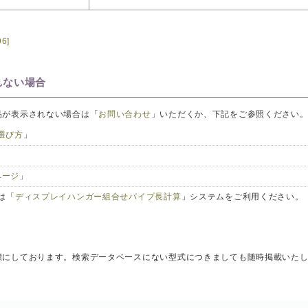
96]
れない場合
品が表示されない場合は「
お問い合わせ
」いただくか、下記をご参照ください
選び方
」
」
ページ
」
は「
ディスプレイハンガー組合せパイプ長計算
」システムをご利用ください。
標にしております。検索データベースにない型式につきましても随時掲載いた