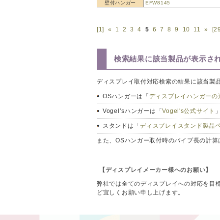
壁付ハンガー
EFW8145
[1]
«
1
2
3
4
5
6
7
8
9
10
11
»
[2
検索結果に該当製品が表示さ
ディスプレイ取付対応検索の結果に該当製
OSハンガーは「
ディスプレイハンガーの
Vogel’sハンガーは「
Vogel's公式サイト
スタンドは「
ディスプレイスタンド製品
また、OSハンガー取付時のパイプ長の計算
【ディスプレイメーカー様へのお願い】
弊社では全てのディスプレイへの対応を目
ど宜しくお願い申し上げます。