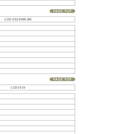
LCD-AS193Mi-BK
LCD191V