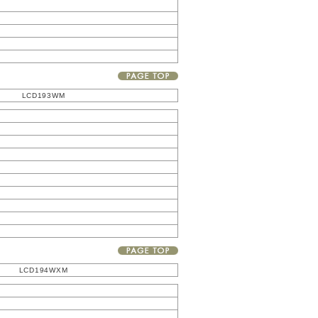
LCD193WM
LCD194WXM