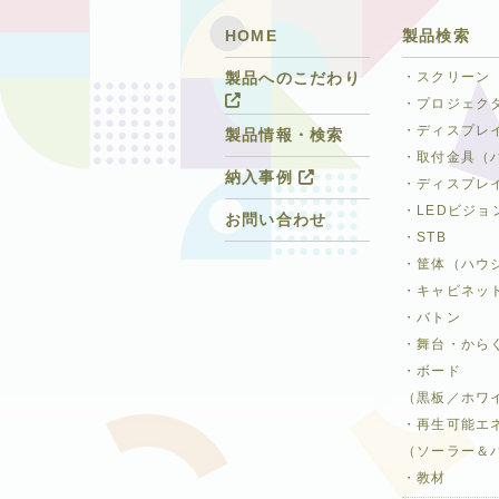
HOME
製品検索
・スクリーン
製品へのこだわり
・プロジェク
・ディスプレ
製品情報・検索
・取付金具（
納入事例
・ディスプレ
・LEDビジョ
お問い合わせ
・STB
・筐体（ハウ
・キャビネッ
・バトン
・舞台・から
・ボード
（黒板／ホワ
・再生可能エ
（ソーラー＆
・教材