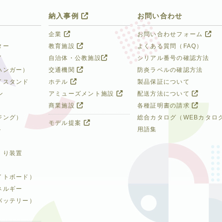
納入事例
お問い合わせ
企業
お問い合わせフォーム
ター
教育施設
よくある質問（FAQ）
イ
自治体・公教施設
シリアル番号の確認方法
ハンガー）
交通機関
防炎ラベルの確認方法
イスタンド
ホテル
製品保証について
ン
アミューズメント施設
配送方法について
商業施設
各種証明書の請求
ジング）
総合カタログ（WEBカタロ
モデル提案
ト
用語集
くり装置
イトボード）
ネルギー
バッテリー）