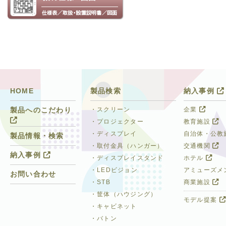
HOME
製品検索
納入事例
・スクリーン
企業
製品へのこだわり
・プロジェクター
教育施設
・ディスプレイ
自治体・公教
製品情報・検索
・取付金具（ハンガー）
交通機関
納入事例
・ディスプレイスタンド
ホテル
・LEDビジョン
アミューズメ
お問い合わせ
・STB
商業施設
・筐体（ハウジング）
モデル提案
・キャビネット
・バトン