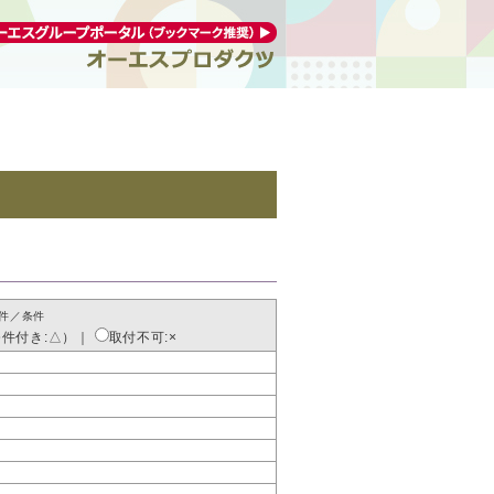
件／条件
条件付き:△）
｜
取付不可:×