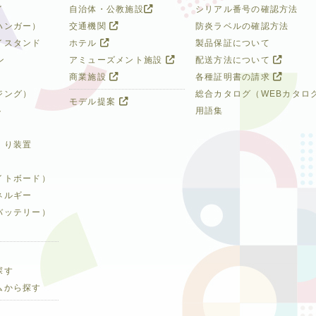
イ
自治体・公教施設
シリアル番号の確認方法
ハンガー）
交通機関
防炎ラベルの確認方法
イスタンド
ホテル
製品保証について
ン
アミューズメント施設
配送方法について
商業施設
各種証明書の請求
ジング）
総合カタログ（WEBカタロ
モデル提案
ト
用語集
くり装置
イトボード）
ネルギー
バッテリー）
探す
ムから探す