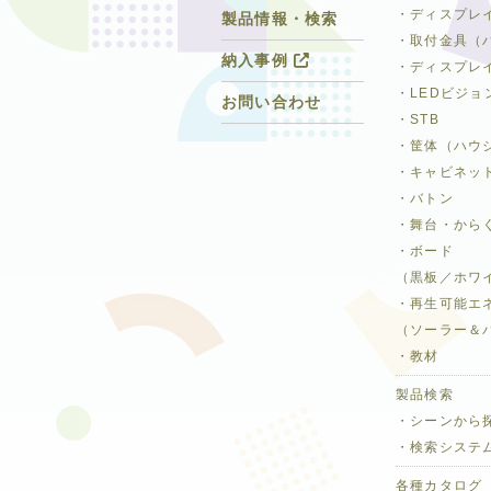
・ディスプレ
製品情報・検索
・取付金具（
納入事例
・ディスプレ
・LEDビジョ
お問い合わせ
・STB
・筐体（ハウ
・キャビネッ
・バトン
・舞台・から
・ボード
（黒板／ホワ
・再生可能エ
（ソーラー＆
・教材
製品検索
・シーンから
・検索システ
各種カタログ