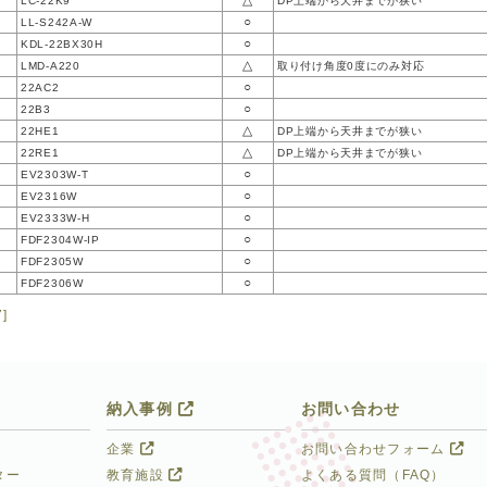
△
LC-22K9
DP上端から天井までが狭い
○
LL-S242A-W
○
KDL-22BX30H
△
LMD-A220
取り付け角度0度にのみ対応
○
22AC2
○
22B3
△
22HE1
DP上端から天井までが狭い
△
22RE1
DP上端から天井までが狭い
○
EV2303W-T
○
EV2316W
○
EV2333W-H
○
FDF2304W-IP
○
FDF2305W
○
FDF2306W
7]
納入事例
お問い合わせ
企業
お問い合わせフォーム
ター
教育施設
よくある質問（FAQ）