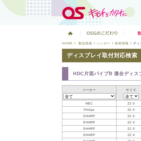
HOME
製品情報
ハンガー
技術情報
ディ
ディスプレイ取付対応検索
HDC片面パイプB 適合ディス
メーカー
サイズ
NEC
22.0
Philips
22.0
SHARP
22.0
SHARP
22.0
SHARP
22.0
SHARP
22.0