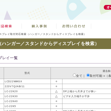
スプレイ取付対応検索（ハンガー／スタンドからディスプレイを検索）
（ハンガー／スタンドからディスプレイを検索）
プレイ一覧
適合条
型式
全て
｜
取付可能:○（
○
LCD22WMGX
○
223V7QJAB/11
△
LC-22K20
DP上端から天井までが狭い
△
LC-22K30
ビデオ入力端子が干渉
○
LC-22K40
○
LC-22K5