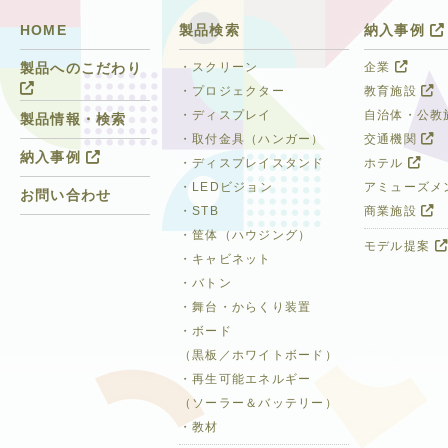
HOME
製品検索
納入事例
・スクリーン
企業
製品へのこだわり
・プロジェクター
教育施設
・ディスプレイ
自治体・公教
製品情報・検索
・取付金具（ハンガー）
交通機関
納入事例
・ディスプレイスタンド
ホテル
・LEDビジョン
アミューズメ
お問い合わせ
・STB
商業施設
・筐体（ハウジング）
モデル提案
・キャビネット
・バトン
・舞台・からくり装置
・ボード
（黒板／ホワイトボード）
・再生可能エネルギー
（ソーラー＆バッテリー）
・教材