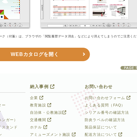
ーク（付箋）は、ブラウザの「閲覧履歴データ消去」などにより消えてしまうのでご注意くだ
WEBカタログを開く
納入事例
お問い合わせ
企業
お問い合わせフォーム
ター
教育施設
よくある質問（FAQ）
イ
自治体・公教施設
シリアル番号の確認方法
ハンガー）
交通機関
防炎ラベルの確認方法
イスタンド
ホテル
製品保証について
ン
アミューズメント施設
配送方法について