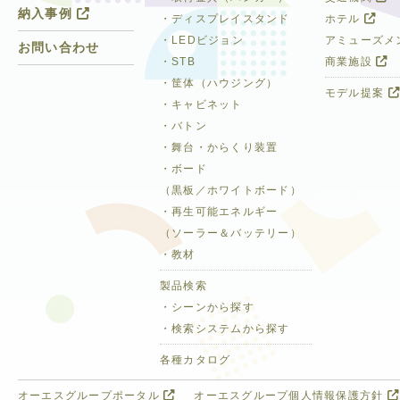
納入事例
・ディスプレイスタンド
ホテル
・LEDビジョン
アミューズメ
お問い合わせ
・STB
商業施設
・筐体（ハウジング）
モデル提案
・キャビネット
・バトン
・舞台・からくり装置
・ボード
（黒板／ホワイトボード）
・再生可能エネルギー
（ソーラー＆バッテリー）
・教材
製品検索
・シーンから探す
・検索システムから探す
各種カタログ
オーエスグループポータル
オーエスグループ個人情報保護方針