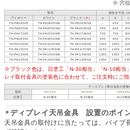
※ 穴位
型式
組合せ寸法（m
アイボリー
ホワイト
ブラック
（※）
a
b
c
TH-PA0400S
TH-PA0400SW
TH-PA0400SK
-
450
50
TH-PA0550S
TH-PA0550SW
TH-PA0550SK
550
600
65
TH-PA0700S
TH-PA0700SW
TH-PA0700SK
700
750
80
TH-PA0850S
TH-PA0850SW
TH-PA0850SK
850
900
95
TH-PA1000S
TH-PA1000SW
TH-PA1000SK
1000
1050
11
TH-PA1150S
TH-PA1150SW
TH-PA1150SK
1150
1200
12
TH-PA1300S
TH-PA1300SW
TH-PA1300SK
1300
1350
14
TH-PA1450S
TH-PA1450SW
TH-PA1450SK
1450
1500
15
※ブラック色は、日塗工「N-30相当」「N-10相
レイ取付金具の塗装色に合わせて、ご注文時にご指
ディスプレイ取付金具の塗装
型式
DH-300
DH-460
DH-460
日塗工
N-30相当
N-30相当
N-10相
ディプレイ天吊金具 設置のポイ
天吊金具の取付けに当たっては、パイプ