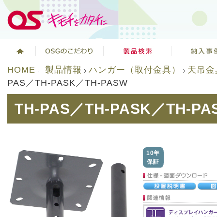
HOME
製品情報
ハンガー（取付金具）
天吊金
PAS／TH-PASK／TH-PASW
TH-PAS／TH-PASK／TH-PA
10年
保証