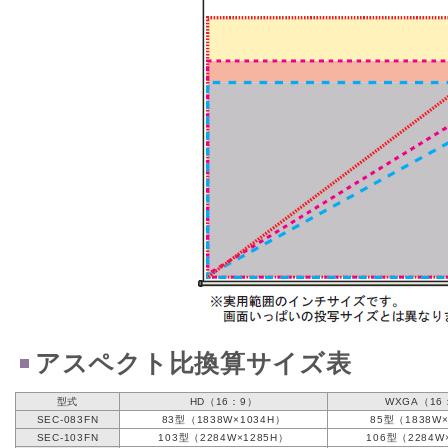
アスペクト比換算サイズ表
型式
HD（16：9）
WXGA（16
SEC-083FN
83型（1838W×1034H）
85型（1838W×
SEC-103FN
103型（2284W×1285H）
106型（2284W