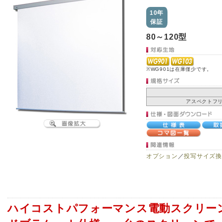
10年
保証
80～120型
※WG901は在庫僅少です。
アスペクトフ
オプション
／
投写サイズ換
ハイコストパフォーマンス電動スクリー