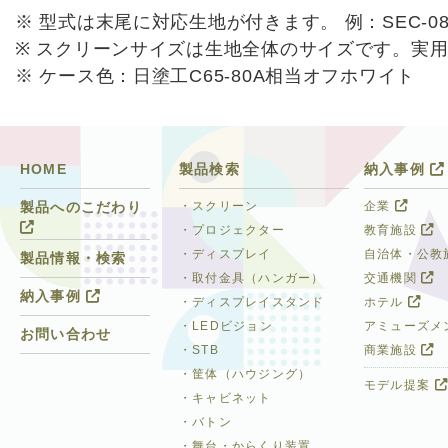
※ 型式は末尾に対応生地が付きます。 例：SEC-083F
※ スクリーンサイズは生地全体のサイズです。実
※ ケース色：日塗工C65-80A相当オフホワイト
HOME
製品検索
納入事例
・スクリーン
企業
製品へのこだわり
・プロジェクター
教育施設
・ディスプレイ
自治体・公教
製品情報・検索
・取付金具（ハンガー）
交通機関
納入事例
・ディスプレイスタンド
ホテル
・LEDビジョン
アミューズメ
お問い合わせ
・STB
商業施設
・筐体（ハウジング）
モデル提案
・キャビネット
・バトン
・舞台・からくり装置