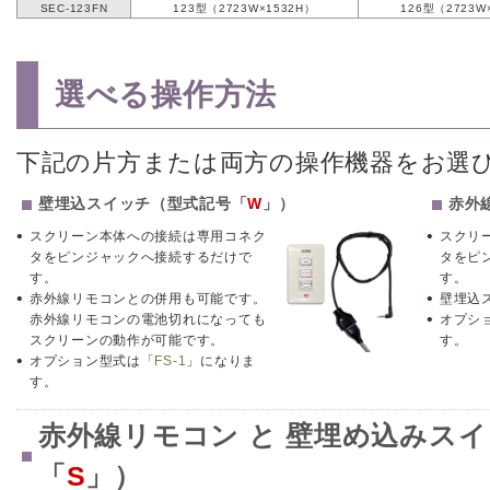
SEC-123FN
123型（2723W×1532H）
126型（2723W
選べる操作方法
下記の片方または両方の操作機器をお選
壁埋込スイッチ（型式記号「
W
」）
赤外
スクリーン本体への接続は専用コネク
スクリ
タをピンジャックへ接続するだけで
タをピ
す。
す。
赤外線リモコンとの併用も可能です。
壁埋込
赤外線リモコンの電池切れになっても
オプシ
スクリーンの動作が可能です。
す。
オプション型式は「
FS-1
」になりま
す。
赤外線リモコン と 壁埋め込みス
「
S
」）