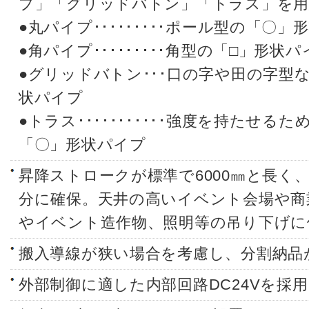
プ」「グリッドバトン」「トラス」を用
●丸パイプ･････････ポール型の「〇」
●角パイプ･････････角型の「□」形状
●グリッドバトン･･･口の字や田の字型
状パイプ
●トラス･･･････････強度を持たせ
「〇」形状パイプ
昇降ストロークが標準で6000㎜と長く、吊
分に確保。天井の高いイベント会場や商
やイベント造作物、照明等の吊り下げに
搬入導線が狭い場合を考慮し、分割納品
外部制御に適した内部回路DC24Vを採