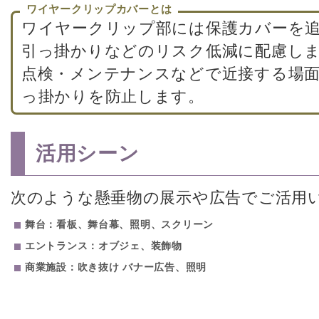
ワイヤークリップカバーとは
ワイヤークリップ部には保護カバーを
引っ掛かりなどのリスク低減に配慮し
点検・メンテナンスなどで近接する場
っ掛かりを防止します。
活用シーン
次のような懸垂物の展示や広告でご活用
舞台：看板、舞台幕、照明、スクリーン
エントランス：オブジェ、装飾物
商業施設：吹き抜け バナー広告、照明