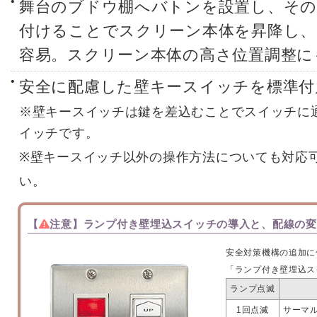
舞台のブドウ棚へバトンを設置し、そ
付けることでスクリーン本体を昇降し、
容易。スクリーン本体の高さ位置調整に
安全に配慮した壁キースイッチを標準付
※壁キースイッチは鍵を差込むことでスイッチに
イッチです。
※壁キースイッチ以外の操作方法についても対応
い。
【
注意】ランプ付き壁埋込スイッチの導入と、配線の変
安全対策機構の追加に
「ランプ付き壁埋込ス
ランプ点滅
1回点滅
サーマル