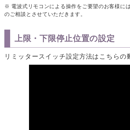
※ 電波式リモコンによる操作をご要望のお客様に
のご相談とさせていただきます。
上限・下限停止位置の設定
リミッタースイッチ設定方法はこちらの