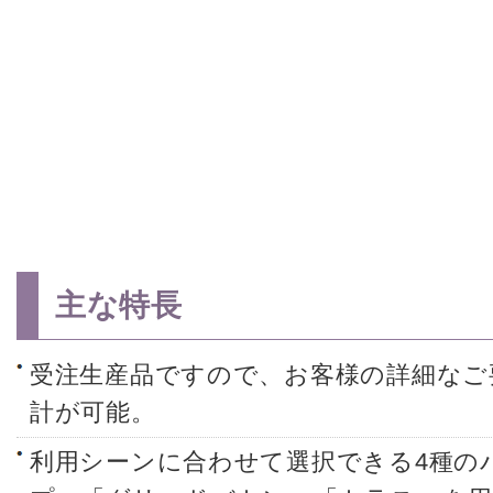
主な特長
受注生産品ですので、お客様の詳細なご
計が可能。
利用シーンに合わせて選択できる4種の