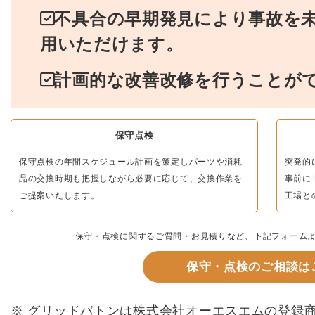
不具合の早期発見により事故を
用いただけます。
計画的な改善改修を行うことが
保守点検
保守点検の年間スケジュール計画を策定しパーツや消耗
突発的
品の交換時期も把握しながら必要に応じて、交換作業を
事前に
ご提案いたします。
工場と
保守・点検に関するご質問・お見積りなど、下記フォーム
保守・点検のご相談は
※ グリッドバトンは株式会社オーエスエムの登録