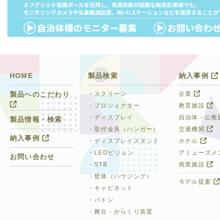
HOME
製品検索
納入事例
・スクリーン
企業
製品へのこだわり
・プロジェクター
教育施設
・ディスプレイ
自治体・公教
製品情報・検索
・取付金具（ハンガー）
交通機関
納入事例
・ディスプレイスタンド
ホテル
・LEDビジョン
アミューズメ
お問い合わせ
・STB
商業施設
・筐体（ハウジング）
モデル提案
・キャビネット
・バトン
・舞台・からくり装置