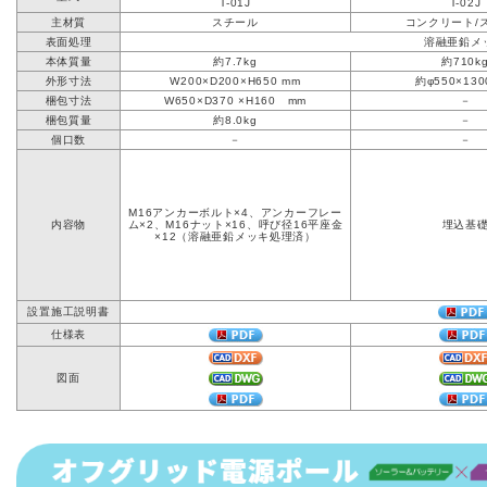
T-01J
T-02J
主材質
スチール
コンクリート/
表面処理
溶融亜鉛メ
本体質量
約7.7kg
約710k
外形寸法
W200×D200×H650 mm
約φ550×130
梱包寸法
W650×D370 ×H160 mm
－
梱包質量
約8.0kg
－
個口数
－
－
M16アンカーボルト×4、アンカーフレー
内容物
ム×2、M16ナット×16、呼び径16平座金
埋込基
×12（溶融亜鉛メッキ処理済）
設置施工説明書
仕様表
図面