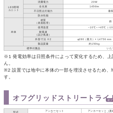
消費電力
20W
全光束
1456lm
LED照明
ユニット
不日照点灯能力
最長
防水性能
材質
鉄
（表面処理）
使用温度
−10℃～+45℃（
本体
耐風速
（設計風速）
外形寸法 ※2
φ280（最大）× L4756 mm
製品質量
約150kg
標準付属品
いた
※1 発電効率は日照条件によって変化するため、
ん。
※2 設置では地中に本体の一部を埋没させるため、
す。
オフグリッドストリートライ
オプ
アンカーセット
アンカーセット（基
型式