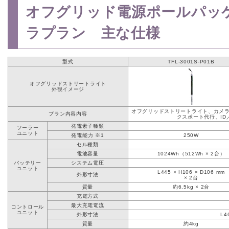
オフグリッド電源ポールパッ
ラプラン 主な仕様
型式
TFL-3001S-P01B
オフグリッドストリートライト
外観イメージ
オフグリッドストリートライト、カメラ
プラン内容内容
クスポート代行、ID
発電素子種類
ソーラー
ユニット
発電能力 ※1
250W
セル種類
電池容量
1024Wh（512Wh × 2台）
バッテリー
システム電圧
ユニット
L445 × H106 × D106 mm
外形寸法
× 2台
質量
約6.5kg × 2台
充電方式
最大充電電流
コントロール
ユニット
外形寸法
L4
質量
約4kg