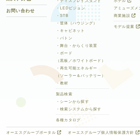
・ディスプレイスタンド
ホテル
・LEDビジョン
アミューズメ
お問い合わせ
・STB
商業施設
・筐体（ハウジング）
モデル提案
・キャビネット
・バトン
・舞台・からくり装置
・ボード
（黒板／ホワイトボード）
・再生可能エネルギー
（ソーラー＆バッテリー）
・教材
製品検索
・シーンから探す
・検索システムから探す
各種カタログ
オーエスグループポータル
オーエスグループ個人情報保護方針