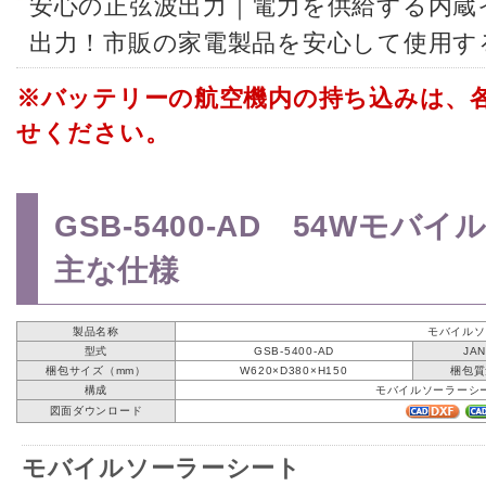
安心の正弦波出力｜電力を供給する内蔵
出力！市販の家電製品を安心して使用す
※バッテリーの航空機内の持ち込みは、
せください。
GSB-5400-AD 54Wモ
主な仕様
製品名称
モバイルソ
型式
GSB-5400-AD
JA
梱包サイズ（mm）
W620×D380×H150
梱包質
構成
モバイルソーラーシ
図面ダウンロード
モバイルソーラーシート