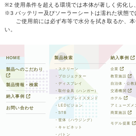
※2 使用条件を超える環境では本体が著しく劣化
※3 バッテリー及びソーラーシートは濡れた状態
ご使用前には必ず布等で水分を拭き取るか、本
い。
HOME
製品検索
納入事例
・スクリーン
企業
製品へのこだわり
・プロジェクター
教育施設
・ディスプレイ
自治体・公教
製品情報・検索
・取付金具（ハンガー）
交通機関
納入事例
・ディスプレイスタンド
ホテル
・LEDビジョン
アミューズメ
お問い合わせ
・STB
商業施設
・筐体（ハウジング）
モデル提案
・キャビネット
・バトン