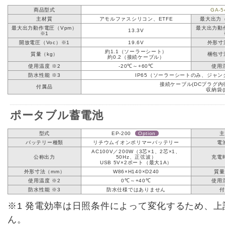
商品型式
GA-5
主材質
アモルファスシリコン、ETFE
最大出力（
最大出力動作電圧（Vpm）
最大出力動
13.3V
※1
開放電圧（Voc）※1
19.6V
外形寸
約1.1（ソーラーシート）
質量（kg）
梱包寸
約0.2（接続ケーブル）
使用温度 ※2
-20℃～+60℃
使用
防水性能 ※3
IP65（ソーラーシートのみ、ジャ
接続ケーブル(DCプラグ内径Φ
付属品
収納袋(
ポータブル蓄電池
型式
EP-200
Option
バッテリー種類
リチウムイオンポリマーバッテリー
電
AC100V／200W（3芯×1、2芯×1、
公称出力
50Hz、正弦波）
充電
USB 5V×2ポート（最大1A）
外形寸法（mm）
W86×H140×D240
質量
使用温度 ※2
0℃～+40℃
使用
防水性能 ※3
防水仕様ではありません
※1 発電効率は日照条件によって変化するため、
ん。