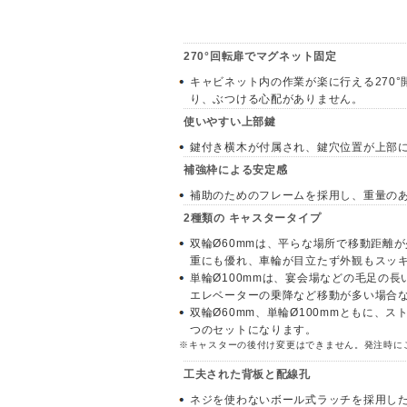
270°回転扉でマグネット固定
キャビネット内の作業が楽に行える270
り、ぶつける心配がありません。
使いやすい上部鍵
鍵付き横木が付属され、鍵穴位置が上部
補強枠による安定感
補助のためのフレームを採用し、重量のあ
2種類の キャスタータイプ
双輪Ø60mmは、平らな場所で移動距離
重にも優れ、車輪が目立たず外観もスッ
単輪Ø100mmは、宴会場などの毛足の
エレベーターの乗降など移動が多い場合
双輪Ø60mm、単輪Ø100mmともに、ス
つのセットになります。
※キャスターの後付け変更はできません。発注時に
工夫された背板と配線孔
ネジを使わないボール式ラッチを採用し