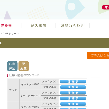
A・CMBシリーズ
A
ご購入はこ
10年
要
保証
組立
ノックダウン
キャスターØ60
完成品出荷
ウッド
ノックダウン
キャスターØ100
完成品出荷
ノックダウン
キャスターØ60