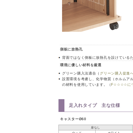
側板に放熱孔
背面ではなく側板に放熱孔を設けている
環境に優しい材料を厳選
グリーン購入法適合（
グリーン購入促進
設置環境を考慮し、化学物質（ホルムアルデ
の材料を使用しています。（
F☆☆☆☆に
足入れタイプ 主な仕様
キャスターØ60
扉なし
ウッド
ホワイト