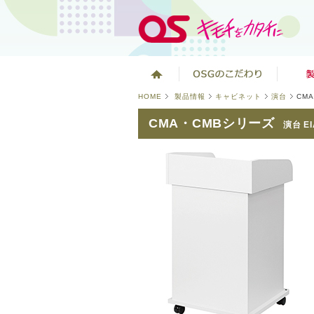
HOME
製品情報
キャビネット
演台
CM
CMA・CMBシリーズ
演台 EI