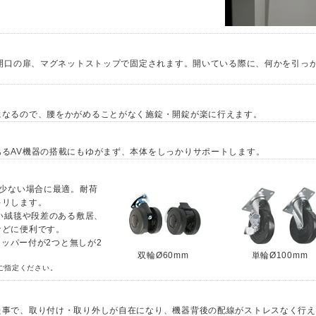
°開口の扉、マグネットストップで固定されます。開いている際に、何かを引っ
になるので、腰をかがめることがなく施錠・開錠が楽に行えます。
るAV機器の搭載にもゆがまず、本体をしっかりサポートします。
が少ない場合に最適。耐荷
キリします。
長い絨毯や段差のある敷居、
などに便利です。
トッパー付が2つと無しが2
双輪Ø60mm
単輪Ø100mm
ご指定ください。
た事で、取り付け・取り外しが自在になり、機器背後の配線がストレスなく行え