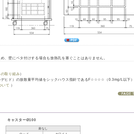
ため、壁にベタ付けする場合も放熱孔を塞ぐことはありません。
への取り組み
）
ヒド）の放散量平均値をシックハウス指針であるF☆☆☆☆（0.3mg/L以下
ついて
）
キャスターØ100
扉なし
ウッド
ホワイト