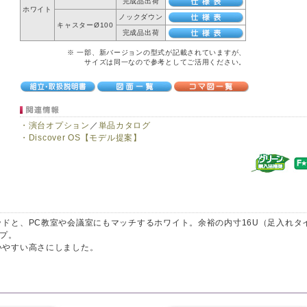
完成品出荷
ホワイト
ノックダウン
キャスターØ100
完成品出荷
※ 一部、新バージョンの型式が記載されていますが、
サイズは同一なので参考としてご活用ください。
・演台オプション
／
単品カタログ
・Discover OS【モデル提案】
ドと、PC教室や会議室にもマッチするホワイト。余裕の内寸16U（足入れタ
イプ。
いやすい高さにしました。