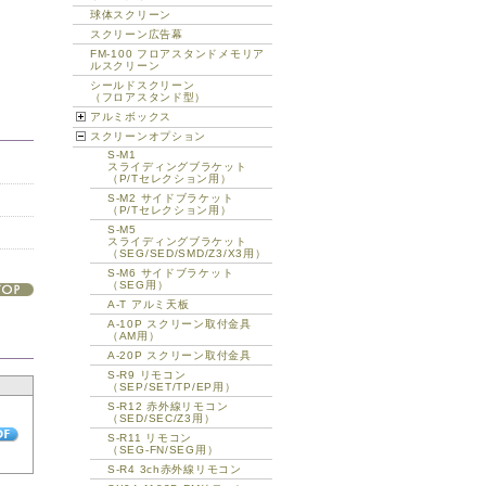
球体スクリーン
スクリーン広告幕
FM-100 フロアスタンドメモリア
ルスクリーン
シールドスクリーン
（フロアスタンド型）
アルミボックス
スクリーンオプション
S-M1
スライディングブラケット
（P/Tセレクション用）
S-M2 サイドブラケット
（P/Tセレクション用）
S-M5
スライディングブラケット
（SEG/SED/SMD/Z3/X3用）
S-M6 サイドブラケット
（SEG用）
A-T アルミ天板
A-10P スクリーン取付金具
（AM用）
A-20P スクリーン取付金具
S-R9 リモコン
（SEP/SET/TP/EP用）
S-R12 赤外線リモコン
（SED/SEC/Z3用）
S-R11 リモコン
（SEG-FN/SEG用）
S-R4 3ch赤外線リモコン