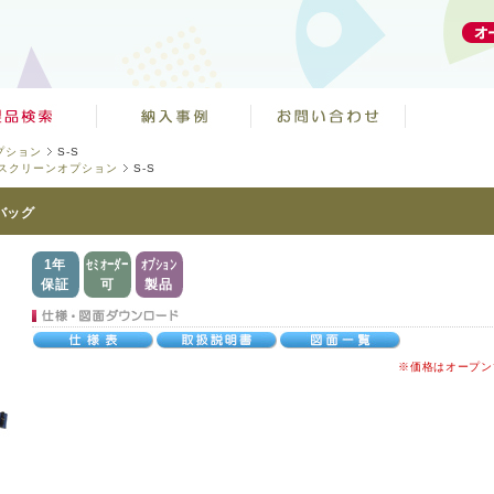
プション
S-S
スクリーンオプション
S-S
バッグ
1年
セミオーダー
オプション
保証
可
製品
※価格はオープン