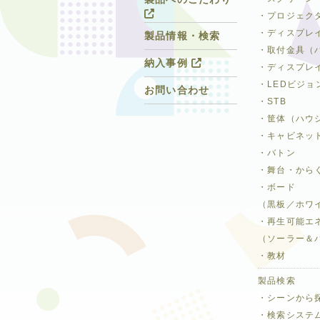
・プロジェク
・ディスプレ
製品情報・検索
・取付金具（
納入事例
・ディスプレ
・LEDビジョ
お問い合わせ
・STB
・筐体（ハウ
・キャビネッ
・バトン
・舞台・から
・ボード
（黒板／ホワ
・再生可能エ
（ソーラー＆
・教材
製品検索
・シーンから
・検索システ