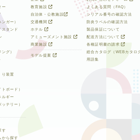
ター
教育施設
よくある質問（FAQ）
イ
自治体・公教施設
シリアル番号の確認方法
ハンガー）
交通機関
防炎ラベルの確認方法
イスタンド
ホテル
製品保証について
ン
アミューズメント施設
配送方法について
商業施設
各種証明書の請求
ジング）
総合カタログ（WEBカタロ
モデル提案
ト
用語集
くり装置
イトボード）
ネルギー
バッテリー）
探す
ムから探す