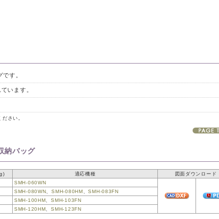
グです。
れています。
ください。
用収納バッグ
g)
適応機種
図面ダウンロード
SMH-060WN
SMH-080WN
、
SMH-080HM
、
SMH-083FN
SMH-100HM
、
SMH-103FN
SMH-120HM
、
SMH-123FN