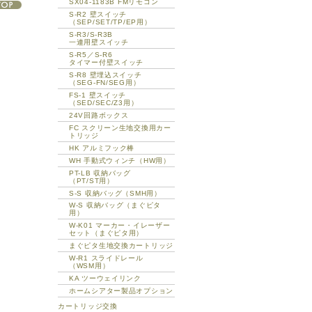
SX04-1183B FMリモコン
S-R2 壁スイッチ
（SEP/SET/TP/EP用）
S-R3/S-R3B
一連用壁スイッチ
S-R5／S-R6
タイマー付壁スイッチ
S-R8 壁埋込スイッチ
（SEG-FN/SEG用）
FS-1 壁スイッチ
（SED/SEC/Z3用）
24V回路ボックス
FC スクリーン生地交換用カー
トリッジ
HK アルミフック棒
WH 手動式ウィンチ（HW用）
PT-LB 収納バッグ
（PT/ST用）
S-S 収納バッグ（SMH用）
W-S 収納バッグ（まぐピタ
用）
W-K01 マーカー・イレーザー
セット（まぐピタ用）
まぐピタ生地交換カートリッジ
W-R1 スライドレール
（WSM用）
KA ツーウェイリンク
ホームシアター製品オプション
カートリッジ交換