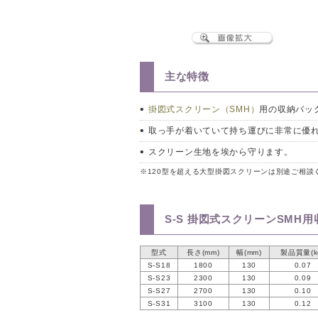
主な特徴
掛図式スクリーン（SMH）
用の収納バッ
取っ手が着いていて持ち運びに非常に優
スクリーン生地を埃から守ります。
※120型を超える大型掛図スクリーンは別途ご相談
S-S 掛図式スクリーンSMH
型式
長さ(mm)
幅(mm)
製品質量(k
S-S18
1800
130
0.07
S-S23
2300
130
0.09
S-S27
2700
130
0.10
S-S31
3100
130
0.12