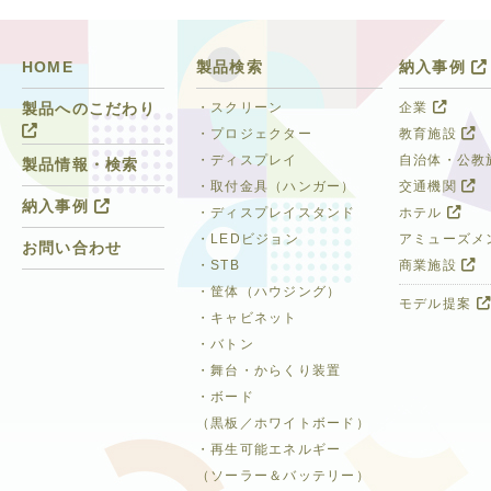
HOME
製品検索
納入事例
・スクリーン
企業
製品へのこだわり
・プロジェクター
教育施設
・ディスプレイ
自治体・公教
製品情報・検索
・取付金具（ハンガー）
交通機関
納入事例
・ディスプレイスタンド
ホテル
・LEDビジョン
アミューズメ
お問い合わせ
・STB
商業施設
・筐体（ハウジング）
モデル提案
・キャビネット
・バトン
・舞台・からくり装置
・ボード
（黒板／ホワイトボード）
・再生可能エネルギー
（ソーラー＆バッテリー）