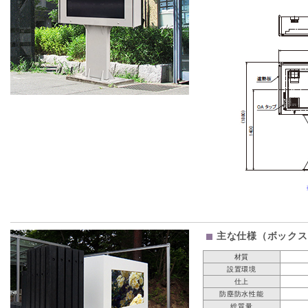
主な仕様（ボックス
材質
設置環境
仕上
防塵防水性能
総質量