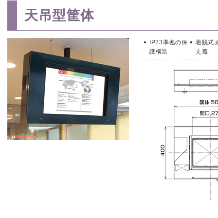
天吊型筐体
IP23準拠の保
着脱式
護構造
え蓋