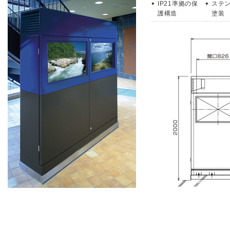
IP21準拠の保
ステ
護構造
塗装