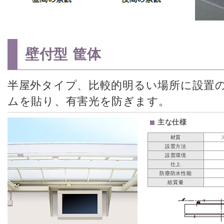
壁付型 筐体
半屋外タイプ、比較的明るい場所に設置
ムを貼り、有害光を防ぎます。
主な仕様
材質
設置方法
設置環境
仕上
防塵防水性能
総質量