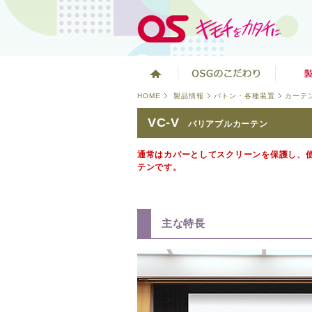
HOME
製品情報
バトン・各種装置
カーテ
VC-V
バリアブルカーテン
通常はカバーとしてスクリーンを保護し、
テンです。
主な特長