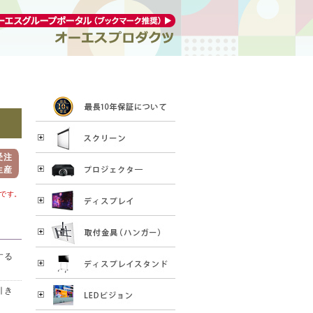
受注
生産
です。
する
引き