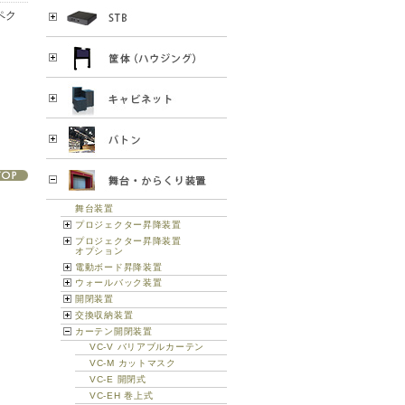
ペク
舞台装置
プロジェクター昇降装置
プロジェクター昇降装置
オプション
電動ボード昇降装置
ウォールバック装置
開閉装置
交換収納装置
カーテン開閉装置
VC-V バリアブルカーテン
VC-M カットマスク
VC-E 開閉式
VC-EH 巻上式