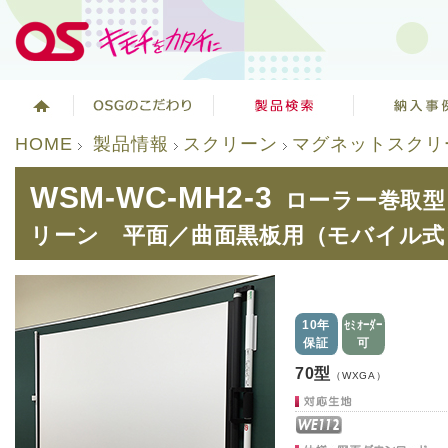
HOME
製品情報
スクリーン
マグネットスクリ
WSM-WC-MH2-3
ローラー巻取型
リーン 平面／曲面黒板用（モバイル式
10年
セミオーダー
保証
可
70型
（WXGA）