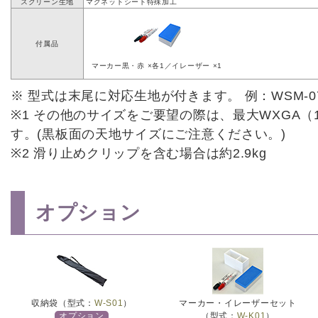
スクリーン生地
マグネットシート特殊加工
付属品
マーカー黒・赤 ×各1／イレーザー ×1
※ 型式は末尾に対応生地が付きます。 例：WSM-070W
※1 その他のサイズをご要望の際は、最大WXGA（1
す。(黒板面の天地サイズにご注意ください。)
※2 滑り止めクリップを含む場合は約2.9kg
オプション
収納袋（型式：
W-S01
）
マーカー・イレーザーセット
オプション
（型式：
W-K01
）