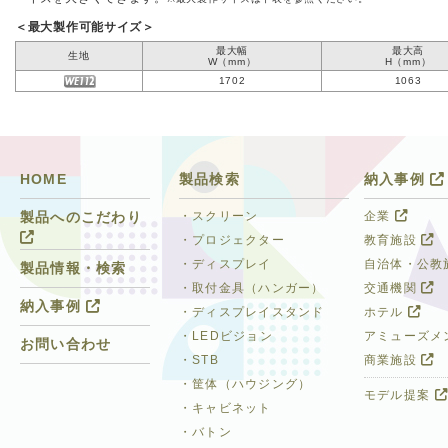
＜最大製作可能サイズ＞
最大幅
最大高
生地
W（mm）
H（mm）
1702
1063
HOME
製品検索
納入事例
・スクリーン
企業
製品へのこだわり
・プロジェクター
教育施設
・ディスプレイ
自治体・公教
製品情報・検索
・取付金具（ハンガー）
交通機関
納入事例
・ディスプレイスタンド
ホテル
・LEDビジョン
アミューズメ
お問い合わせ
・STB
商業施設
・筐体（ハウジング）
モデル提案
・キャビネット
・バトン