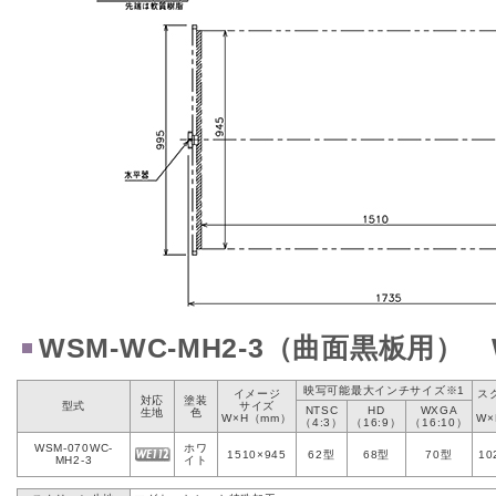
WSM-WC-MH2-3（曲面黒板用） W
映写可能最大インチサイズ※1
イメージ
ス
対応
塗装
型式
サイズ
NTSC
HD
WXGA
生地
色
W×H（mm）
W×
（4:3）
（16:9）
（16:10）
WSM-070WC-
ホワ
1510×945
62型
68型
70型
10
MH2-3
イト