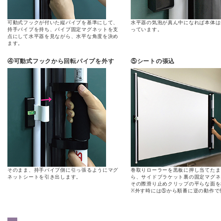
可動式フックが付いた縦パイプを基準にして、
水平器の気泡が真ん中になれば本体は
持手パイプを持ち、パイプ固定マグネットを支
っています。
点にして水平器を見ながら、水平な角度を決め
ます。
④可動式フックから回転パイプを外す
⑤シートの張込
そのまま、持手パイプ側に引っ張るようにマグ
巻取りローラーを黒板に押し当てたま
ネットシートを引き出します。
ら、サイドブラケット裏の固定マグネ
その際滑り止めクリップの平らな面を
※外す時には⑤から順番に逆の動作で