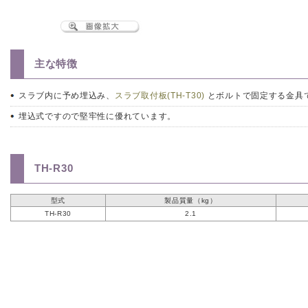
主な特徴
スラブ内に予め埋込み、
スラブ取付板(TH-T30)
とボルトで固定する金具
埋込式ですので堅牢性に優れています。
TH-R30
型式
製品質量（kg）
TH-R30
2.1