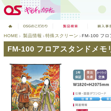
HOME
製品情報
特殊スクリーン
FM-100 
FM-100 フロアスタンドメ
1年
受注
カートリッジ
保証
生産
交換
W1820×H2075