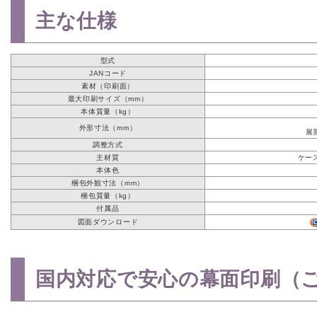
主な仕様
型式
JANコード
素材（印刷面）
最大印刷サイズ（mm）
本体質量（kg）
外形寸法（mm）
展開
調整方式
主材質
ケー
本体色
梱包外観寸法（mm）
梱包質量（kg）
付属品
図面ダウンロード
国内対応で安心の幕面印刷（