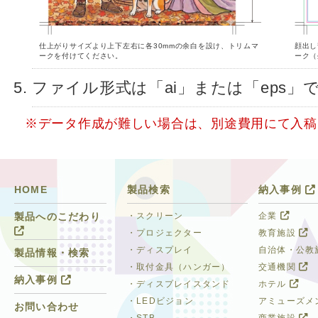
仕上がりサイズより上下左右に各30mmの余白を設け、トリムマ
顔出し
ークを付けてください。
ーク（
ファイル形式は「ai」または「eps
※データ作成が難しい場合は、別途費用にて入稿
HOME
製品検索
納入事例
・スクリーン
企業
製品へのこだわり
・プロジェクター
教育施設
・ディスプレイ
自治体・公教
製品情報・検索
・取付金具（ハンガー）
交通機関
納入事例
・ディスプレイスタンド
ホテル
・LEDビジョン
アミューズメ
お問い合わせ
・STB
商業施設