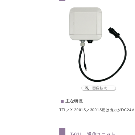
主な特長
TFL／X-2001S／3001S用は出力が
T-01L 通信ユニット