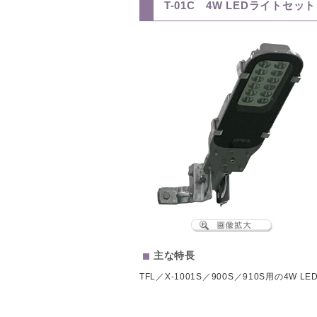
T-01C 4W LEDライトセット（
主な特長
TFL／X-1001S／900S／910S用の4W