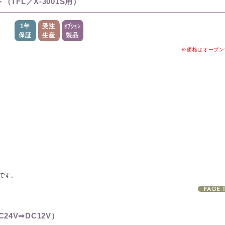
ト（TFL／X-3001S用）
1年
受注
オプション
保証
生産
製品
※価格はオープン
トです。
24V⇒DC12V）