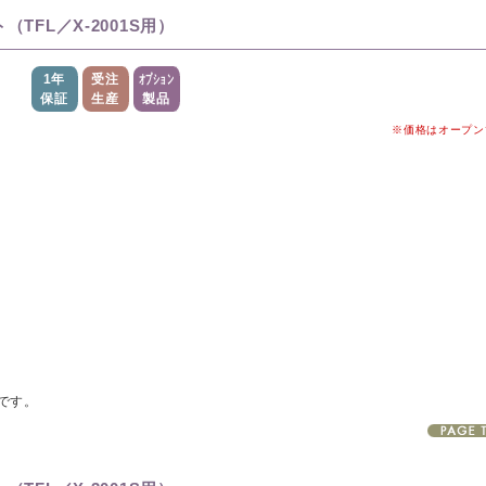
ト（TFL／X-2001S用）
1年
受注
オプション
保証
生産
製品
※価格はオープン
トです。