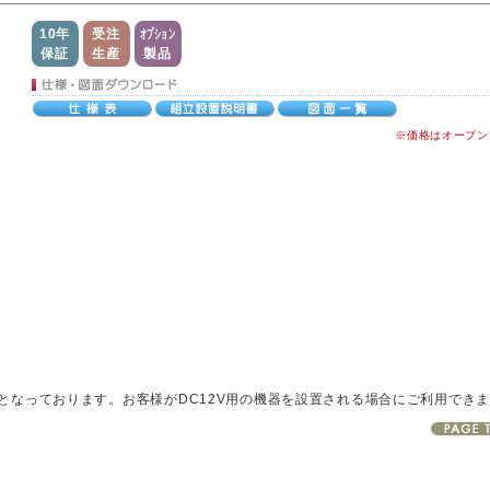
10年
受注
オプション
保証
生産
製品
※価格はオープン
DC24Vとなっております。お客様がDC12V用の機器を設置される場合にご利用でき