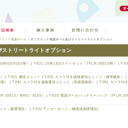
グリッド電源ポール
オフグリッド電源ポール及びストリートライトオプション
びストリートライトオプション
S/900S/910S用）
｜
T-02C 10W LEDライトセット（TFL/X-2001S用）
｜
T-0
）
V）
｜
T-01L 通信ユニット
｜
T-02L カメラ付き遠隔通信ユニット（標準撮影）
｜
撮影）
｜
T-04L カメラ付き遠隔通信ユニット（高感度撮影）
｜
T-05L カメラ付
-1001S／900S／910S）
｜
T-02G 電源ポールバッテリーパック（TFL/X-20
ーセット（基礎埋設）
｜
T-03J アンカーセット（極地域基礎埋設）