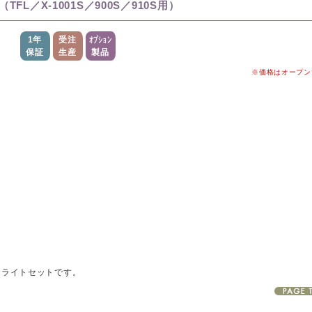
TFL／X-1001S／900S／910S用）
1年
受注
オプション
保証
生産
製品
※価格はオープン
 LEDライトセットです。