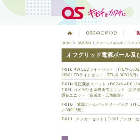
HOME
製品情報
クリーンエネルギー
オフ
オフグリッド電源ポール及
T-01C 4W LEDライトセット（TFL/X-1001
20W LEDライトセット（TFL/X-3001S用
T-01N 電圧変換ユニット（DC24V⇒DC12
T-03L カメラ付き遠隔通信ユニット（広角
通信ユニット（高感度・広角撮影）
T-01G 電源ポールバッテリーパック（TFL/X
／3001S用）
T-01J アンカーセット
｜
T-02J アンカ