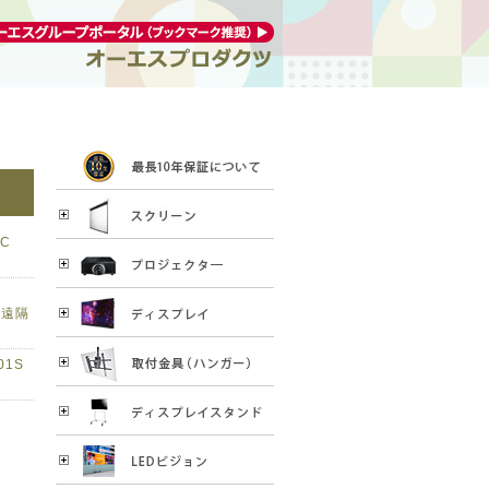
3C
き遠隔
01S