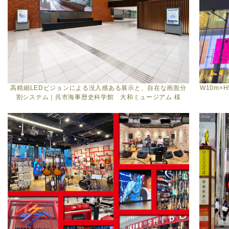
高精細LEDビジョンによる没入感ある展示と、自在な画面分
W10m×
割システム｜呉市海事歴史科学館 大和ミュージアム 様