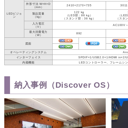
外形寸法 W×H×D
2410×2170×735
3011
（mm）
122 kg
LEDビジョ
製品質量
（LED部：86 kg）
（LED
ン
（kg）
（スタンド部：36 kg）
（スタン
入力電圧
AC100V～2
（V）
最大消費電力
892
（W）
図面
オペレーティングシステム
And
インターフェイス
SPDIF×1/USB2.0×1/HDMI in×2/
内蔵機能
LEDコントローラー、フレームシ
納入事例（Discover OS）