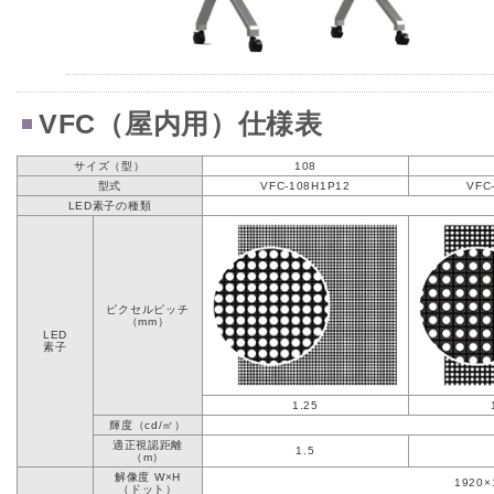
VFC（屋内用）仕様表
サイズ（型）
108
型式
VFC-108H1P12
VFC
LED素子の種類
ピクセルピッチ
（mm）
LED
素子
1.25
輝度（cd/㎡）
適正視認距離
1.5
（m）
解像度 W×H
1920
（ドット）