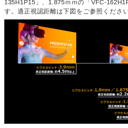
135H1P15」、1.875ｍｍの「VFC-16
す。適正視認距離は下図をご参照くださ