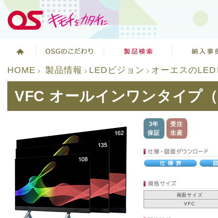
HOME
製品情報
LEDビジョン
オーエスのLE
VFC オールインワンタイプ
3年
受注
保証
生産
画面サイズ
VFC