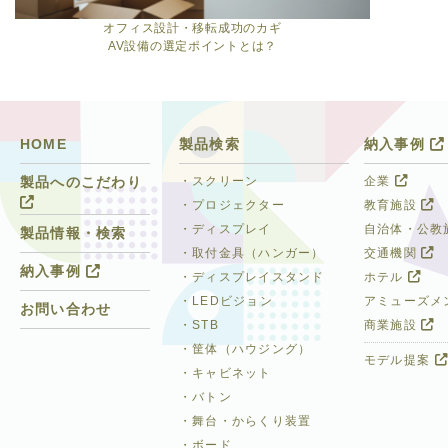
オフィス設計・移転成功のカギ
AV設備の選定ポイントとは？
HOME
製品検索
納入事例
・スクリーン
企業
製品へのこだわり
・プロジェクター
教育施設
・ディスプレイ
自治体・公教
製品情報・検索
・取付金具（ハンガー）
交通機関
納入事例
・ディスプレイスタンド
ホテル
・LEDビジョン
アミューズメ
お問い合わせ
・STB
商業施設
・筐体（ハウジング）
モデル提案
・キャビネット
・バトン
・舞台・からくり装置
・ボード