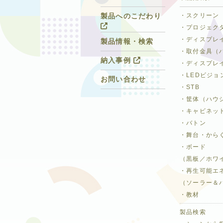
・スクリーン
製品へのこだわり
・プロジェク
・ディスプレ
製品情報・検索
・取付金具（
納入事例
・ディスプレ
・LEDビジョ
お問い合わせ
・STB
・筐体（ハウ
・キャビネッ
・バトン
・舞台・から
・ボード
（黒板／ホワ
・再生可能エ
（ソーラー＆
・教材
製品検索