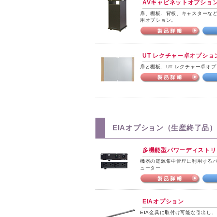
AVキャビネットオプショ
扉、棚板、背板、キャスターなど
用オプション。
UT レクチャー卓オプショ
扉と棚板、UT レクチャー卓オ
EIAオプション（生産終了品）
多機能型パワーディストリ
機器の電源集中管理に利用する
ューター
EIAオプション
EIA金具に取付け可能な引出し