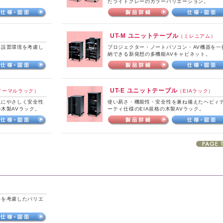
たライトグレーのカラーバリエーション。
UT-M ユニットテーブル
（ミレニアム）
に設置環境を考慮し
プロジェクター・ノートパソコン・AV機器を一
納できる新発想の多機能AVキャビネット。
UT-E ユニットテーブル
ノーマルラック）
（EIAラック）
境にやさしく安全性
使い易さ・機能性・安全性を兼ね備えたヘビィ
木製AVラック。
ーティ仕様のEIA規格の木製AVラック。
手を考慮したバリエ