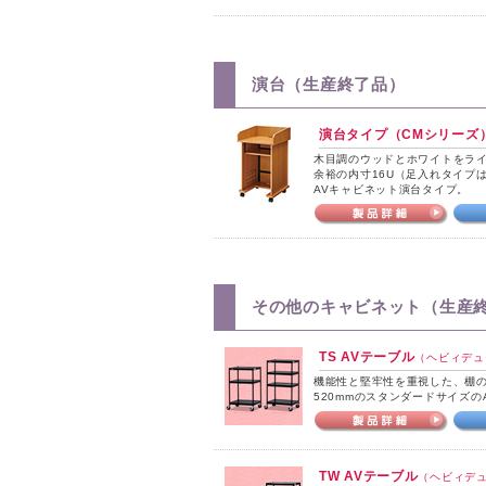
演台（生産終了品）
演台タイプ（CMシリーズ
木目調のウッドとホワイトをラ
余裕の内寸16U（足入れタイプ
AVキャビネット演台タイプ。
その他のキャビネット（生産
TS AVテーブル
（ヘビィデュ
機能性と堅牢性を重視した、棚の
520mmのスタンダードサイズの
TW AVテーブル
（ヘビィデュ