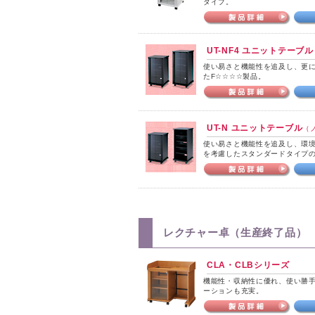
タイプ。
UT-NF4 ユニットテーブル
使い易さと機能性を追及し、更
たF☆☆☆☆製品。
UT-N ユニットテーブル
（
使い易さと機能性を追及し、環
を考慮したスタンダードタイプの
レクチャー卓（生産終了品）
CLA・CLBシリーズ
機能性・収納性に優れ、使い勝
ーションも充実。