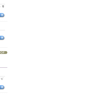
）専
リビ