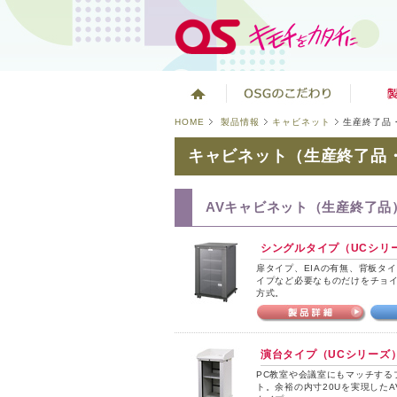
HOME
製品情報
キャビネット
生産終了品
キャビネット（生産終了品
AVキャビネット（生産終了品
シングルタイプ（UCシリ
扉タイプ、EIAの有無、背板タ
イプなど必要なものだけをチョ
方式。
演台タイプ（UCシリーズ
PC教室や会議室にもマッチする
ト。余裕の内寸20Uを実現した