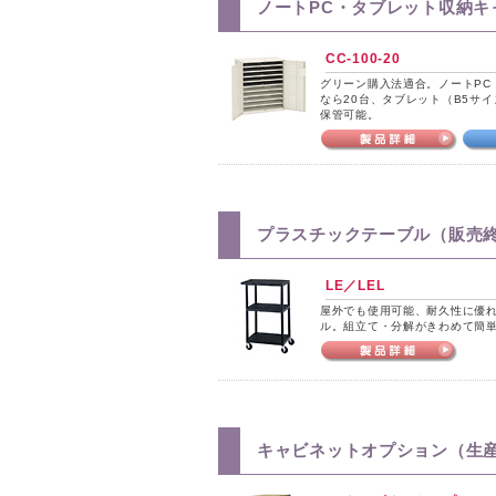
ノートPC・タブレット収納キ
CC-100-20
グリーン購入法適合。ノートPC
なら20台、タブレット（B5サイ
保管可能。
プラスチックテーブル（販売
LE／LEL
屋外でも使用可能、耐久性に優れ
ル。組立て・分解がきわめて簡
キャビネットオプション（生