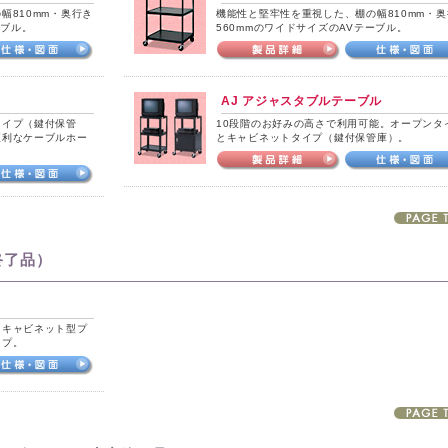
幅810mm・奥行き
機能性と堅牢性を重視した、棚の幅810mm・奥
ーブル。
560mmのワイドサイズのAVテーブル。
AJ アジャスタブルテーブル
タイプ（鍵付保管
10段階のお好みの高さで利用可能。オープンタ
便利なケーブルホー
とキャビネットタイプ（鍵付保管庫）。
終了品）
るキャビネット型プ
イプ。