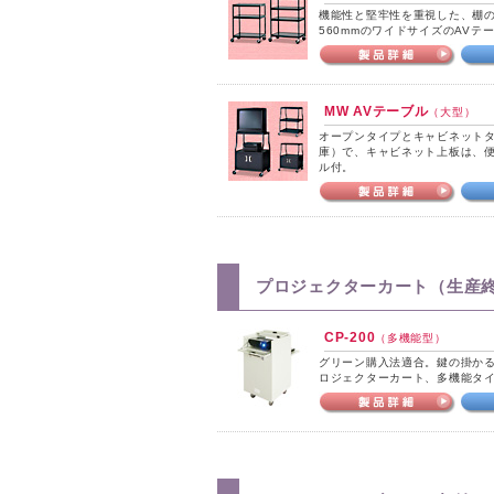
機能性と堅牢性を重視した、棚の
560mmのワイドサイズのAVテ
MW AVテーブル
（大型）
オープンタイプとキャビネット
庫）で、キャビネット上板は、
ル付。
プロジェクターカート（生産
CP-200
（多機能型）
グリーン購入法適合。鍵の掛か
ロジェクターカート、多機能タ