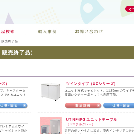
・販売終了品
・販売終了品）
）
ーズ）
ツインタイプ（UCシリーズ）
イプ、キャスタータ
ユニット方式キャビネット。1125mmのワイド
イスできるユニット
簡易レクチャー卓としても利用可能。
）
UT-NF4PG ユニットテーブル
（パステルグレー）
プレミアムホワイ
AVキャビネット演台
定評の使いやすさに加え、室内インテリアに合