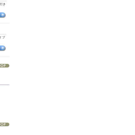
行き
イプ