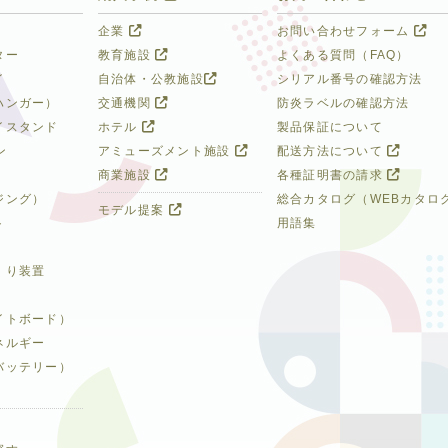
企業
お問い合わせフォーム
ター
教育施設
よくある質問（FAQ）
イ
自治体・公教施設
シリアル番号の確認方法
ハンガー）
交通機関
防炎ラベルの確認方法
イスタンド
ホテル
製品保証について
ン
アミューズメント施設
配送方法について
商業施設
各種証明書の請求
ジング）
総合カタログ（WEBカタロ
モデル提案
ト
用語集
くり装置
イトボード）
ネルギー
バッテリー）