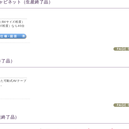
ャビネット（生産終了品）
（B4サイズ程度）
ズ程度）なら40台
終了品）
た可動式AVテーブ
単。
産終了品）