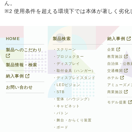
ん。
※2 使用条件を超える環境下では本体が著しく劣
HOME
製品検索
納入事例
・スクリーン
企業
製品へのこだわり
・プロジェクター
教育施設
・ディスプレイ
自治体・公教
製品情報・検索
・取付金具（ハンガー）
交通機関
納入事例
・ディスプレイスタンド
ホテル
・LEDビジョン
アミューズメ
お問い合わせ
・STB
商業施設
・筐体（ハウジング）
モデル提案
・キャビネット
・バトン
・舞台・からくり装置
・ボード