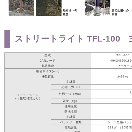
ストリートライト TFL-100
型式
TFL-100
JANコード
49424650189
製品構成
ソーラー
梱包サイズ(mm)
梱包質量
約13kg
主材質
公称出力 ※1
外形寸法（mm）
ソーラーシート
（円柱取付対応可）
質量（kg）
使用温度
防水性能
主材質
バッテリー種類
シール型鉛バッ
電池容量
228Wh（10時