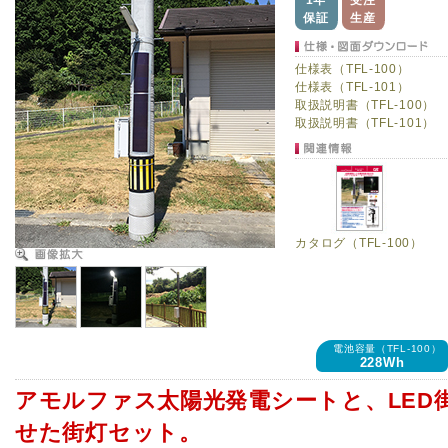
1年
受注
保証
生産
仕様表（TFL-100）
仕様表（TFL-101）
取扱説明書（TFL-100）
取扱説明書（TFL-101）
カタログ（TFL-100）
電池容量（TFL-100）
228Wh
アモルファス太陽光発電シートと、LED
せた街灯セット。