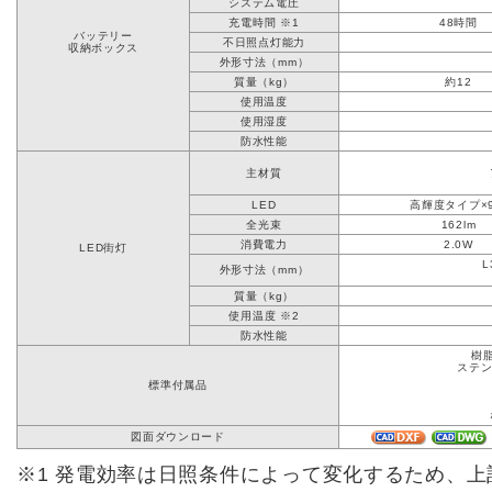
システム電圧
充電時間 ※1
48時間
バッテリー
不日照点灯能力
収納ボックス
外形寸法（mm）
質量（kg）
約12
使用温度
使用湿度
防水性能
主材質
LED
高輝度タイプ×
全光束
162lm
消費電力
2.0W
LED街灯
外形寸法（mm）
質量（kg）
使用温度 ※2
防水性能
樹脂
ステン
標準付属品
図面ダウンロード
※1 発電効率は日照条件によって変化するため、