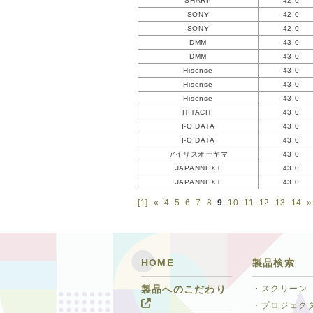
SHARP
42.0
SONY
42.0
SONY
42.0
DMM
43.0
DMM
43.0
Hisense
43.0
Hisense
43.0
Hisense
43.0
HITACHI
43.0
I-O DATA
43.0
I-O DATA
43.0
アイリスオーヤマ
43.0
JAPANNEXT
43.0
JAPANNEXT
43.0
[1]
«
4
5
6
7
8
9
10
11
12
13
14
»
HOME
製品検索
・スクリーン
製品へのこだわり
・プロジェク