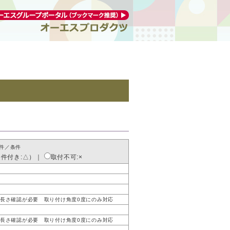
件／条件
条件付き:△）
｜
取付不可:×
長さ確認が必要 取り付け角度0度にのみ対応
長さ確認が必要 取り付け角度0度にのみ対応