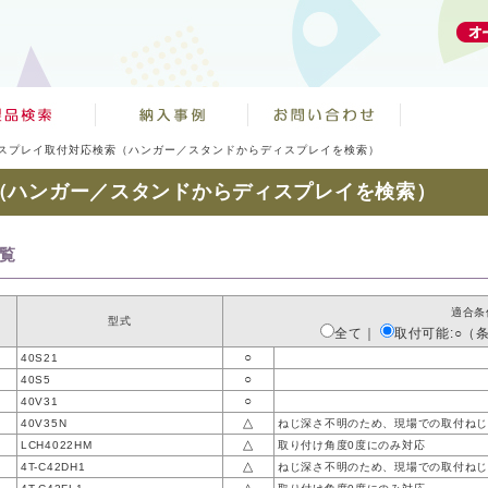
スプレイ取付対応検索（ハンガー／スタンドからディスプレイを検索）
（ハンガー／スタンドからディスプレイを検索）
一覧
適合条
型式
全て
｜
取付可能:○（
○
40S21
○
40S5
○
40V31
△
40V35N
ねじ深さ不明のため、現場での取付ねじ
△
LCH4022HM
取り付け角度0度にのみ対応
△
4T-C42DH1
ねじ深さ不明のため、現場での取付ねじ