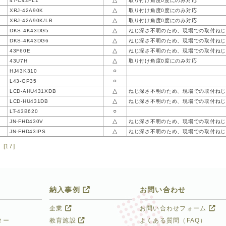
△
4T-C42FL1
取り付け角度0度にのみ対応
△
XRJ-42A90K
取り付け角度0度にのみ対応
△
XRJ-42A90K/LB
取り付け角度0度にのみ対応
△
DKS-4K43DG5
ねじ深さ不明のため、現場での取付ねじ
△
DKS-4K43DG6
ねじ深さ不明のため、現場での取付ねじ
△
43F60E
ねじ深さ不明のため、現場での取付ねじ
△
43U7H
取り付け角度0度にのみ対応
○
HJ43K310
○
L43-GP35
△
LCD-AHU431XDB
ねじ深さ不明のため、現場での取付ねじ
△
LCD-HU431DB
ねじ深さ不明のため、現場での取付ねじ
○
LT-43B620
△
JN-FHD430V
ねじ深さ不明のため、現場での取付ねじ
△
JN-FHD43IPS
ねじ深さ不明のため、現場での取付ねじ
[17]
納入事例
お問い合わせ
企業
お問い合わせフォーム
ター
教育施設
よくある質問（FAQ）