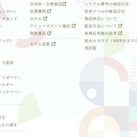
イ
自治体・公教施設
シリアル番号の確認方法
ハンガー）
交通機関
防炎ラベルの確認方法
イスタンド
ホテル
製品保証について
ン
アミューズメント施設
配送方法について
商業施設
各種証明書の請求
ジング）
総合カタログ（WEBカタロ
モデル提案
ト
用語集
くり装置
イトボード）
ネルギー
バッテリー）
探す
ムから探す