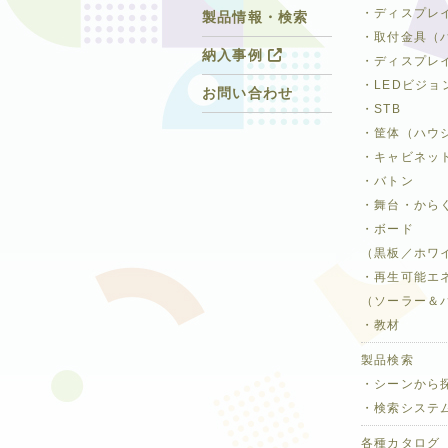
・ディスプレ
製品情報・検索
・取付金具（
納入事例
・ディスプレ
・LEDビジョ
お問い合わせ
・STB
・筐体（ハウ
・キャビネッ
・バトン
・舞台・から
・ボード
（黒板／ホワ
・再生可能エ
（ソーラー＆
・教材
製品検索
・シーンから
・検索システ
各種カタログ