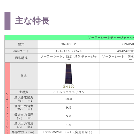
主な特長
ソーラーシートチャージャーセ
型式
GN-100B1
GN-05
JANコード
4942465022578
49424650
ソーラーシート、防水 LED チャージャ
ソーラーシート、防水 
商品構成
ー
ー
型式
GN-100
主材質
アモルファスシリコン
ソ
｜
最大発電能力
10.8
ラ
（W） ※1
｜
最大出力電力
シ
9.5
（W） ※2
｜
ト
最大出力電圧
5.0
チ
（V） ※2
ャ
｜
最大出力電流
1.9
ジ
（A） ※2
ャ
外形寸法（mm）
L915×W250 t＝1（突起部除く）
｜