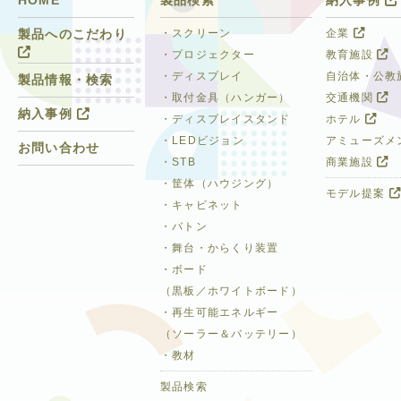
HOME
製品検索
納入事例
・スクリーン
企業
製品へのこだわり
・プロジェクター
教育施設
・ディスプレイ
自治体・公教
製品情報・検索
・取付金具（ハンガー）
交通機関
納入事例
・ディスプレイスタンド
ホテル
・LEDビジョン
アミューズメ
お問い合わせ
・STB
商業施設
・筐体（ハウジング）
モデル提案
・キャビネット
・バトン
・舞台・からくり装置
・ボード
（黒板／ホワイトボード）
・再生可能エネルギー
（ソーラー＆バッテリー）
・教材
製品検索