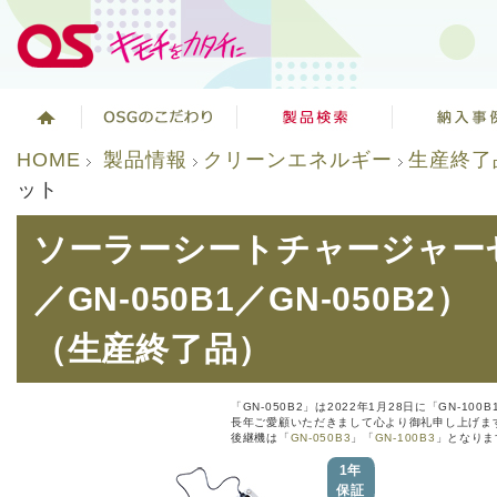
HOME
製品情報
クリーンエネルギー
生産終了
ット
ソーラーシートチャージャーセッ
／GN-050B1／GN-050B2）
（生産終了品）
「GN-050B2」は2022年1月28日に「GN-10
長年ご愛顧いただきまして心より御礼申し上げま
後継機は「
GN-050B3
」「
GN-100B3
」となりま
1年
保証