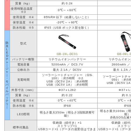
質量（kg）
約 0.24
使用時製品温度
0℃～＋60℃
※3
使用湿度 ※4
85%RH 以下（結露しないこと）
保管温度 ※4
-20℃～＋60℃
防水性能 ※5
IP65（USB ボックス部を除く）
防
型式
水
L
E
GB-19L-DC01
GB-09L-
D
チ
バッテリー種類
リチウムイオンバッテリー
リチウムイオン
ャ
電池容量
5200mAh ／ DC3.7V
2600mAh ／
｜
ジ
公称出力
最大 2.1A ／ DC5V
最大 1.2A 
ャ
｜
ソーラーシートチャージャー （GN-
ソーラーシートチャ
・
100）：約5時間 ※2
充電時間
050）：約5
モ
USB（DC5V 2A）：約4時間
USB（DC5V 
バ
USB（DC5V 1A）：約6時間
イ
外形寸法（mm）
Φ37ｘL262
Φ37ｘL
ル
バ
質量（kg）
約 0.22
約 0.
ッ
使用温度 ※4
0℃～＋40℃
0℃～＋
テ
リ
防水性能 ※6
IP68
IP6
｜
明るさ最大100lm（
明るさ最大350lm（明るさ3段階調整可
LED照明
能）
能）
赤色SOS点滅
収納袋（紐付き）×1
収納袋（紐付
ストラップ×1
ストラッ
標準付属品
USBコード×1（データの送受信はできま
USBコード×1（デー