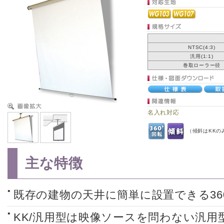
NTSC(4:3)
汎用(1:1)
巻取ローラー径
名入れ対応
（傾斜はKKの
主な特徴
既存の建物の天井に簡単に設置できる36
KK/汎用型は映像ソースを問わない汎用