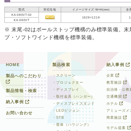
型式
対応生地
イメージサイズ W×H(mm)
全長
KA-080VT-02
1626×1219
1
KA-080VT
※ 末尾-02はボールストップ機構のみ標準装備。
プ・ソフトワインド機構を標準装備。
HOME
製品検索
納入事例
・スクリーン
企業
製品へのこだわり
・プロジェクター
教育施設
・ディスプレイ
自治体・公教
製品情報・検索
・取付金具（ハンガー）
交通機関
納入事例
・ディスプレイスタンド
ホテル
・LEDビジョン
アミューズメ
お問い合わせ
・STB
商業施設
・筐体（ハウジング）
モデル提案