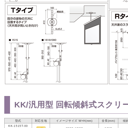
KK/汎用型 回転傾斜式スクリーン
型式
対応生地
イメージサイズ W×H(mm)
全長(mm)
傾
KK-1515T-00