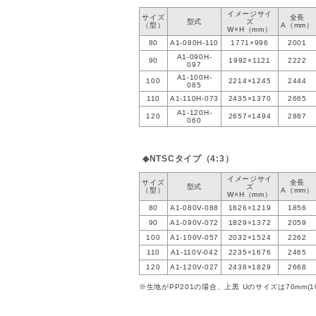
イメージサイ
サイズ
全長
型式
ズ
（型）
A（mm）
W×H（mm）
80
A1-080H-110
1771×996
2001
A1-090H-
90
1992×1121
2222
097
A1-100H-
100
2214×1245
2444
085
110
A1-110H-073
2435×1370
2665
A1-120H-
120
2657×1494
2887
060
◆NTSCタイプ（4:3）
イメージサイ
サイズ
全長
型式
ズ
（型）
A（mm）
W×H（mm）
80
A1-080V-088
1626×1219
1856
90
A1-090V-072
1829×1372
2059
100
A1-100V-057
2032×1524
2262
110
A1-110V-042
2235×1676
2465
120
A1-120V-027
2438×1829
2668
※生地がPP201の場合、上黒 Uのサイズは70mm(1