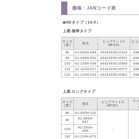
価格・JANコード表
◆HDタイプ（16:9）
上黒 標準タイプ
サイズ
ピュアマットII
ピュア
型式
（型）
WF201
80
A1-080H-064
4942465010544
49
90
A1-090H-051
4942465010551
49
100
A1-100H-039
4942465010568
49
110
A1-110H-027
4942465010575
49
120
A1-120H-014
4942465010582
49
上黒 ロングタイプ
ピュ
サイズ
ピュアマットII
型式
（型）
WF201
80
A1-080H-110
A1-090H-
90
097
A1-100H-
100
-
085
110
A1-110H-073