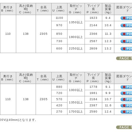
高さ[収納
取付ピッ
下パイプ
製品
奥行き
全高
上黒
図面ダウ
時]
チ
長
質量
B（mm）
T（mm）
U（mm）
ド
C（mm）
G（mm）
P（mm）
（kg）
1100
1923
9.4
1350以上
970
2144
10.4
110
138
2305
850
2366
11.3
1800以上
730
2587
12.3
600
2250以上
2809
13.2
高さ[収納
取付ピッ
下パイプ
製品
奥行き
全高
上黒
図面ダウ
時]
チ
長
質量
B（mm）
T（mm）
U（mm）
ド
C（mm）
G（mm）
P（mm）
（kg）
880
1778
9.1
1000以上
720
1981
9.9
110
138
2305
570
2184
10.7
1350以上
420
2387
11.6
270
1700以上
2590
12.4
00Vは40mm)となります。