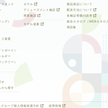
イスタンド
ホテル
製品保証について
ン
アミューズメント施設
配送方法について
商業施設
各種証明書の請求
ジング）
総合カタログ（WEBカタロ
モデル提案
ト
用語集
くり装置
イトボード）
ネルギー
バッテリー）
探す
ムから探す
スグループ個人情報保護方針
採用情報