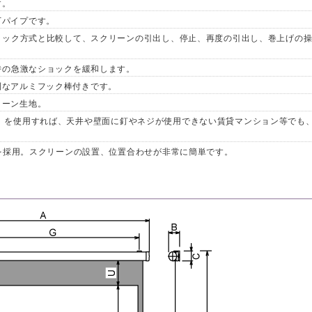
す。
下パイプです。
ムロック方式と比較して、スクリーンの引出し、停止、再度の引出し、巻上げの
げ時の急激なショックを緩和します。
利なアルミフック棒付きです。
リーン生地。
）を使用すれば、天井や壁面に釘やネジが使用できない賃貸マンション等でも
スを採用。スクリーンの設置、位置合わせが非常に簡単です。