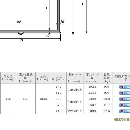
高さ[収納
取付ピッ
下パイプ
製品
奥行き
全高
上黒
図面ダウ
時]
チ
長
質量
B（mm）
T（mm）
U（mm）
ド
C（mm）
G（mm）
P（mm）
（kg）
640
1923
9.0
1350以上
510
2144
9.9
110
138
1845
390
2366
10.8
1800以上
270
2587
11.7
140
2250以上
2809
12.6