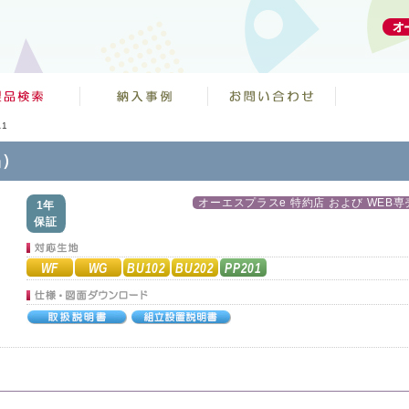
A1
品）
オーエスプラスe 特約店 および WEB専
1年
保証
WF
WG
BU102
BU202
PP201