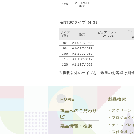
A1-120H-
120
060
◆NTSCタイプ（4:3）
ピュ
サイズ
ピュアマットII
型式
（型）
WF201
80
A1-080V-088
90
A1-090V-072
100
A1-100V-057
-
110
A1-110V-042
120
A1-120V-027
※掲載以外のサイズをご希望のお客様は別
HOME
製品検索
・スクリーン
製品へのこだわり
・プロジェク
・ディスプレ
製品情報・検索
・取付金具（