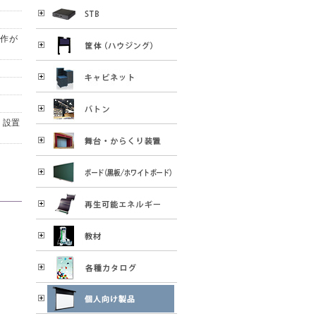
操作が
、設置