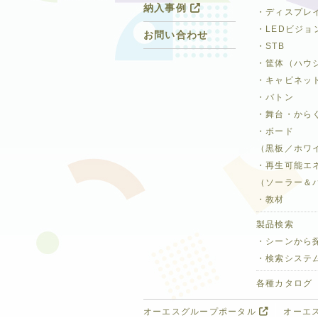
納入事例
・ディスプレ
・LEDビジョ
お問い合わせ
・STB
・筐体（ハウ
・キャビネッ
・バトン
・舞台・から
・ボード
（黒板／ホワ
・再生可能エ
（ソーラー＆
・教材
製品検索
・シーンから
・検索システ
各種カタログ
オーエスグループポータル
オーエ