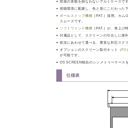
部屋の美観を損なわないアルミケースで
視聴環境に配慮し、色と形にこだわった
ボールストップ機構
［PAT.］採用。カ
スムーズです。
ソフトワインド機構
［PAT.］が、巻上
付属品として、スクリーンの引出しに便
状況にあわせて選べる、豊富な対応スク
オプションのスクリーン取付キット（
P2
が可能です。
OS SCREEN独自のシンメトリーケー
仕様表