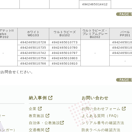
4942465014412
アマットII
ウルトラビーズ・
ホワイト
ウルトラビーズ
パール
plus
プレミアムグレー
WG103
BU102
PP201
WF202
BU202
4942465010728
4942465010773
494246501
4942465010735
4942465010780
494246501
-
4942465010742
4942465010797
-
494246501
4942465010759
4942465010803
-
4942465010766
4942465010810
途お問合せください。
納入事例
お問い合わせ
企業
お問い合わせフォーム
ター
教育施設
よくある質問（FAQ）
イ
自治体・公教施設
シリアル番号の確認方法
ハンガー）
交通機関
防炎ラベルの確認方法