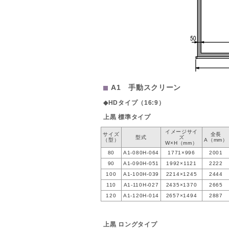
A1 手動スクリーン
◆HDタイプ（16:9）
上黒 標準タイプ
イメージサイ
サイズ
全長
型式
ズ
（型）
A（mm）
W×H（mm）
80
A1-080H-064
1771×996
2001
90
A1-090H-051
1992×1121
2222
100
A1-100H-039
2214×1245
2444
110
A1-110H-027
2435×1370
2665
120
A1-120H-014
2657×1494
2887
上黒 ロングタイプ