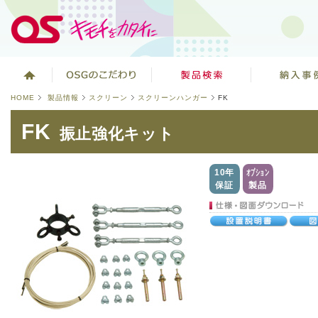
HOME
製品情報
スクリーン
スクリーンハンガー
FK
FK
振止強化キット
10年
オプション
保証
製品