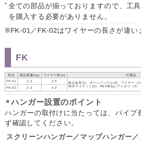
全ての部品が揃っておりますので、工具
を購入する必要がありません。
※FK-01／FK-02はワイヤーの長さが違
FK
型式
製品質量(kg)
ワイヤー長(m)
付属品
FK-01
2.3
2.5
振止金具(1)、ターンバックル(3)、ワイヤー（1
M10アイナット(3)、M10雄ねじアンカー（3）
FK-02
2.4
4.0
ハンガー設置のポイント
ハンガーの取付けに当たっては、パイプ
ず確認してください。
スクリーンハンガー／マップハンガー／